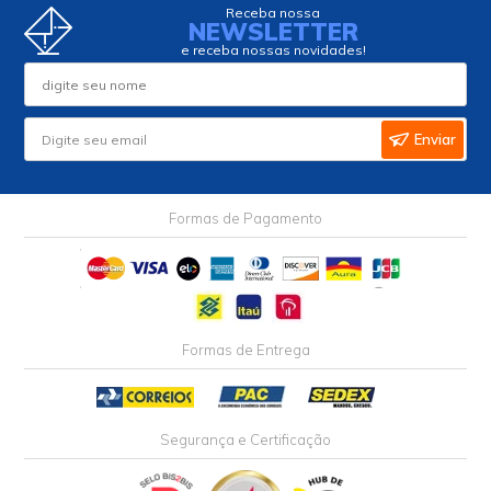
Receba nossa
NEWSLETTER
e receba nossas novidades!
Enviar
Formas de Pagamento
Formas de Entrega
Segurança e Certificação