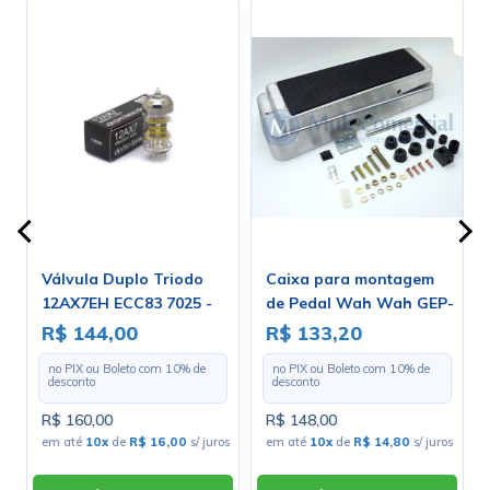
h
Válvula Duplo Triodo
Caixa para montagem
12AX7EH ECC83 7025 -
de Pedal Wah Wah GEP-
-
Electro-Harmonix
2
R$ 144,00
R$ 133,20
no PIX ou Boleto com
10
% de
no PIX ou Boleto com
10
% de
desconto
desconto
R$ 160,00
R$ 148,00
em até
10x
de
R$ 16,00
s/ juros
em até
10x
de
R$ 14,80
s/ juros