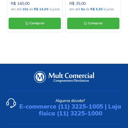
R$ 140,00
R$ 35,00
s
em até
10x
de
R$ 14,00
s/ juros
em até
6x
de
R$ 5,83
s/ juros
Comprar
Comprar
Alguma dúvida?
E-commerce (11) 3225-1005 | Loja
física (11) 3225-1000