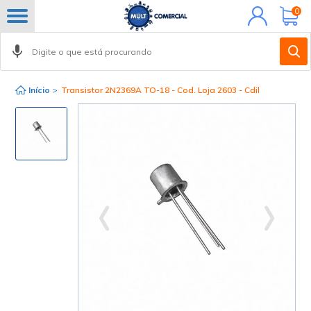
Minha
0
conta
Início
>
Transistor 2N2369A TO-18 - Cod. Loja 2603 - Cdil