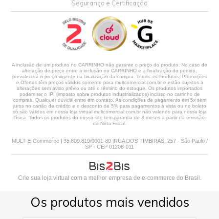
Segurança e Certificação
A inclusão de um produto no CARRINHO não garante o preço do produto. No caso de
alteração de preço entre a inclusão no CARRINHO e a finalização do pedido,
prevalecerá o preço vigente na finalização da compra. Todos os Produtos, Promoções
e Ofertas têm preços válidos somente para multcomercial.com.br e estão sujeitos a
alterações sem aviso prévio ou até o término do estoque. Os produtos importados
podem ter o IPI (imposto sobre produtos industrializados) incluso no carrinho de
compras. Qualquer dúvida entre em contato. As condições de pagamento em 5x sem
juros no cartão de crédito e o desconto de 5% para pagamentos à vista ou no boleto
só são válidos em nossa loja virtual multcomercial.com.br não valendo para nossa loja
física. Todos os produtos do nosso site tem garantia de 3 meses a partir da emissão
da Nota Fiscal.
MULT E-Commerce | 35.809.819/0001-89 |RUA DOS TIMBIRAS, 257 - São Paulo /
SP - CEP 01208-011
Crie sua loja virtual
com a melhor empresa de e-commerce do Brasil.
Os produtos mais vendidos