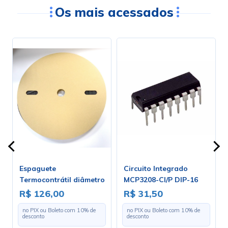
Os mais acessados
Espaguete
Circuito Integrado
Termocontrátil diâmetro
MCP3208-CI/P DIP-16
de 3.2mm - Rolo Com 100
R$ 126,00
R$ 31,50
Metros
no PIX ou Boleto com
10
% de
no PIX ou Boleto com
10
% de
desconto
desconto