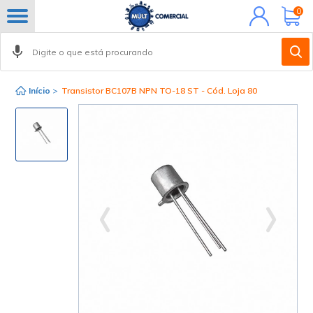
Minha
0
conta
Início
>
Transistor BC107B NPN TO-18 ST - Cód. Loja 80