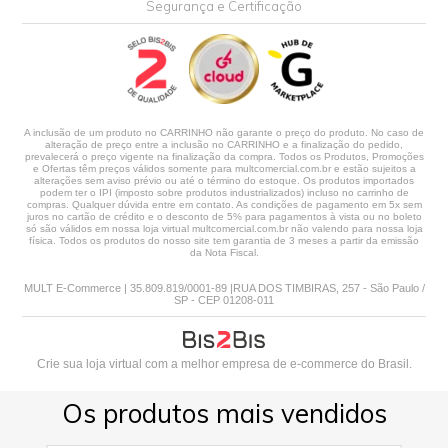
Segurança e Certificação
A inclusão de um produto no CARRINHO não garante o preço do produto. No caso de
alteração de preço entre a inclusão no CARRINHO e a finalização do pedido,
prevalecerá o preço vigente na finalização da compra. Todos os Produtos, Promoções
e Ofertas têm preços válidos somente para multcomercial.com.br e estão sujeitos a
alterações sem aviso prévio ou até o término do estoque. Os produtos importados
podem ter o IPI (imposto sobre produtos industrializados) incluso no carrinho de
compras. Qualquer dúvida entre em contato. As condições de pagamento em 5x sem
juros no cartão de crédito e o desconto de 5% para pagamentos à vista ou no boleto
só são válidos em nossa loja virtual multcomercial.com.br não valendo para nossa loja
física. Todos os produtos do nosso site tem garantia de 3 meses a partir da emissão
da Nota Fiscal.
MULT E-Commerce | 35.809.819/0001-89 |RUA DOS TIMBIRAS, 257 - São Paulo /
SP - CEP 01208-011
Crie sua loja virtual
com a melhor empresa de e-commerce do Brasil.
Os produtos mais vendidos