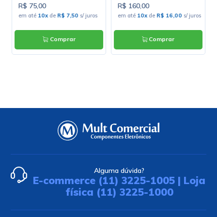
R$ 75,00
R$ 160,00
em até
10x
de
R$ 7,50
s/ juros
em até
10x
de
R$ 16,00
s/ juros
Comprar
Comprar
Alguma dúvida?
E-commerce (11) 3225-1005 | Loja
física (11) 3225-1000