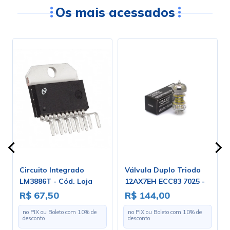
Os mais acessados
Circuito Integrado
Válvula Duplo Triodo
LM3886T - Cód. Loja
12AX7EH ECC83 7025 -
2046
Electro-Harmonix
R$ 67,50
R$ 144,00
no PIX ou Boleto com
10
% de
no PIX ou Boleto com
10
% de
desconto
desconto