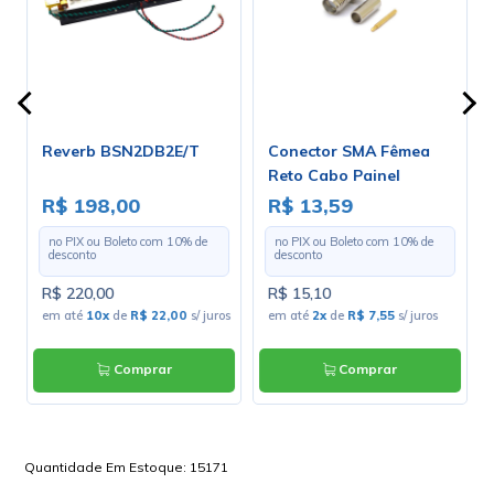
Reverb BSN2DB2E/T
Conector SMA Fêmea
Reto Cabo Painel
Crimpagem RG 174 com
R$ 198,00
R$ 13,59
Pino Macho - 3081 - Gav
no PIX ou Boleto com
10
% de
no PIX ou Boleto com
10
% de
38
desconto
desconto
R$ 220,00
R$ 15,10
os
em até
10x
de
R$ 22,00
s/ juros
em até
2x
de
R$ 7,55
s/ juros
Comprar
Comprar
Quantidade Em Estoque:
15171