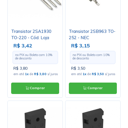
Transistor 2SA1930
Transistor 2SB963 TO-
TO-220 - Cód. Loja
252 - NEC
2522 - Toshiba
R$ 3,42
R$ 3,15
no PIX ou Boleto com
10
%
no PIX ou Boleto com
10
%
de desconto
de desconto
R$ 3,80
R$ 3,50
em até
1x
de
R$ 3,80
s/ juros
em até
1x
de
R$ 3,50
s/ juros
Comprar
Comprar