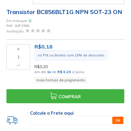
Transistor BC856BLT1G NPN SOT-23 ON
Em estoque
Ref.:
IMP2988
Avaliação:
R$0,18
no PIX ou Boleto com
10
% de desconto
R$0,20
em até
1
x
de
R$ 0,20
s/ juros
mais formas de pagamento
COMPRAR
Calcule o Frete aqui
OK