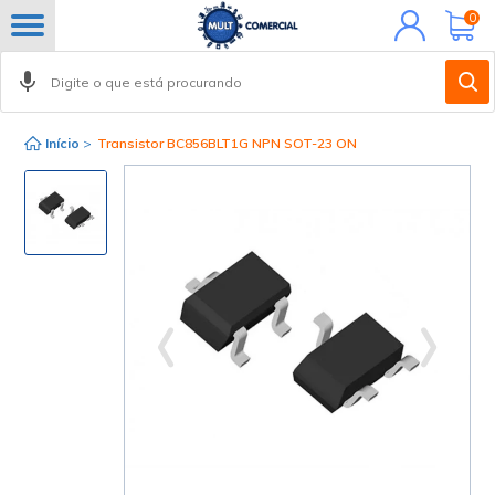
Minha
0
conta
Início
>
Transistor BC856BLT1G NPN SOT-23 ON