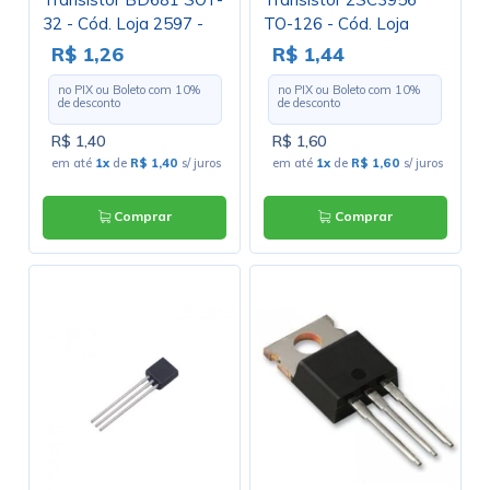
32 - Cód. Loja 2597 -
TO-126 - Cód. Loja
ST
2577
R$ 1,26
R$ 1,44
no PIX ou Boleto com
10
%
no PIX ou Boleto com
10
%
de desconto
de desconto
R$ 1,40
R$ 1,60
em até
1x
de
R$ 1,40
s/ juros
em até
1x
de
R$ 1,60
s/ juros
Comprar
Comprar