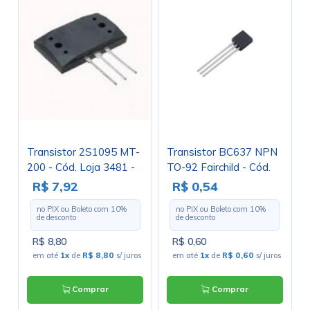
Transistor 2S1095 MT-
Transistor BC637 NPN
200 - Cód. Loja 3481 -
TO-92 Fairchild - Cód.
TOSHIBA
Loja 2881
R$ 7,92
R$ 0,54
no PIX ou Boleto com
10
%
no PIX ou Boleto com
10
%
de desconto
de desconto
R$ 8,80
R$ 0,60
em até
1x
de
R$ 8,80
s/ juros
em até
1x
de
R$ 0,60
s/ juros
Comprar
Comprar