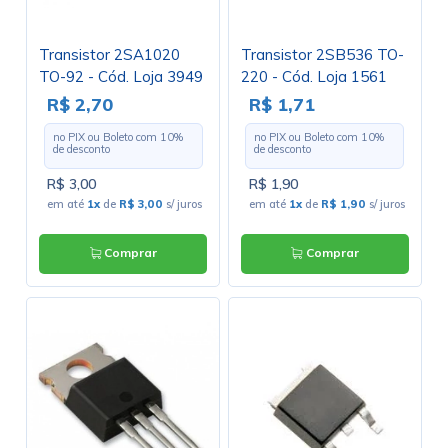
Transistor 2SA1020
Transistor 2SB536 TO-
TO-92 - Cód. Loja 3949
220 - Cód. Loja 1561
- Toshiba
R$ 2,70
R$ 1,71
no PIX ou Boleto com
10
%
no PIX ou Boleto com
10
%
de desconto
de desconto
R$ 3,00
R$ 1,90
em até
1x
de
R$ 3,00
s/ juros
em até
1x
de
R$ 1,90
s/ juros
Comprar
Comprar