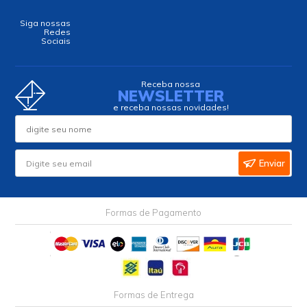
Siga nossas
Redes
Sociais
Receba nossa
NEWSLETTER
e receba nossas novidades!
Enviar
Formas de Pagamento
Formas de Entrega