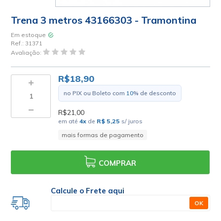
Trena 3 metros 43166303 - Tramontina
Em estoque
Ref.:
31371
Avaliação:
R$18,90
no PIX ou Boleto com
10
% de desconto
R$21,00
em até
4
x
de
R$ 5,25
s/ juros
mais formas de pagamento
COMPRAR
Calcule o Frete aqui
OK