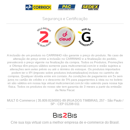
Segurança e Certificação
A inclusão de um produto no CARRINHO não garante o preço do produto. No caso de
alteração de preço entre a inclusão no CARRINHO e a finalização do pedido,
prevalecerá o preço vigente na finalização da compra. Todos os Produtos, Promoções
e Ofertas têm preços válidos somente para multcomercial.com.br e estão sujeitos a
alterações sem aviso prévio ou até o término do estoque. Os produtos importados
podem ter o IPI (imposto sobre produtos industrializados) incluso no carrinho de
compras. Qualquer dúvida entre em contato. As condições de pagamento em 5x sem
juros no cartão de crédito e o desconto de 5% para pagamentos à vista ou no boleto
só são válidos em nossa loja virtual multcomercial.com.br não valendo para nossa loja
física. Todos os produtos do nosso site tem garantia de 3 meses a partir da emissão
da Nota Fiscal.
MULT E-Commerce | 35.809.819/0001-89 |RUA DOS TIMBIRAS, 257 - São Paulo /
SP - CEP 01208-011
Crie sua loja virtual
com a melhor empresa de e-commerce do Brasil.