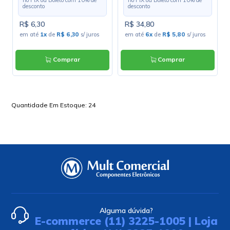
no PIX ou Boleto com
10
% de
no PIX ou Boleto com
10
% de
desconto
desconto
R$ 6,30
R$ 34,80
em até
1x
de
R$ 6,30
s/ juros
em até
6x
de
R$ 5,80
s/ juros
Comprar
Comprar
Quantidade Em Estoque:
24
Alguma dúvida?
E-commerce (11) 3225-1005 | Loja