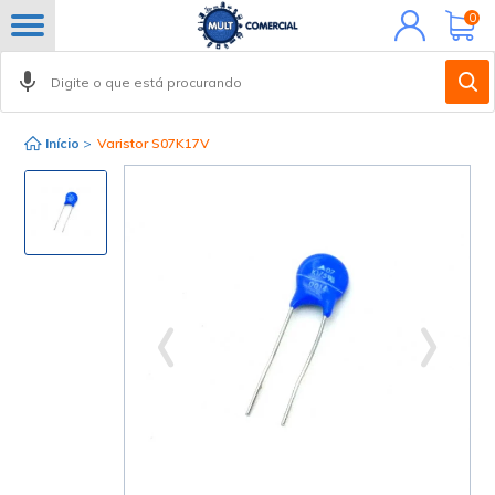
Minha
0
conta
Início
>
Varistor S07K17V