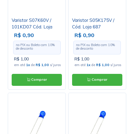
Varistor S07K60V /
Varistor S05K175V /
101KD07 Cód. Loja
Cód. Loja 687
3038
R$ 0,90
R$ 0,90
no PIX ou Boleto com
10
%
no PIX ou Boleto com
10
%
de desconto
de desconto
R$ 1,00
R$ 1,00
em até
1x
de
R$ 1,00
s/ juros
em até
1x
de
R$ 1,00
s/ juros
Comprar
Comprar