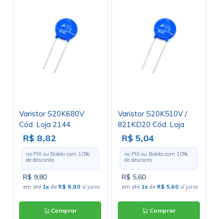
Varistor S20K680V
Varistor S20K510V /
Cód. Loja 2144
821KD20 Cód. Loja
3884
R$ 8,82
R$ 5,04
no PIX ou Boleto com
10
%
no PIX ou Boleto com
10
%
de desconto
de desconto
R$ 9,80
R$ 5,60
em até
1x
de
R$ 9,80
s/ juros
em até
1x
de
R$ 5,60
s/ juros
Comprar
Comprar