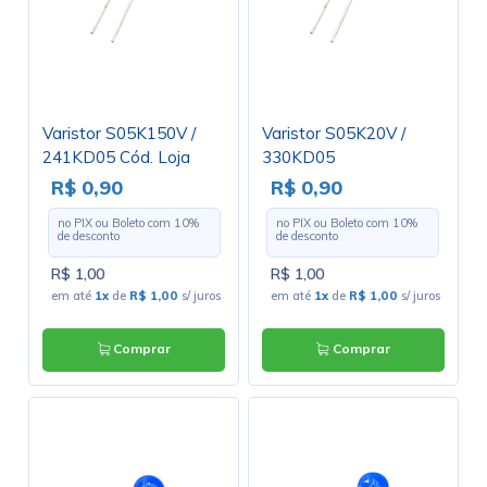
Varistor S05K150V /
Varistor S05K20V /
241KD05 Cód. Loja
330KD05
2826
R$ 0,90
R$ 0,90
no PIX ou Boleto com
10
%
no PIX ou Boleto com
10
%
de desconto
de desconto
R$ 1,00
R$ 1,00
em até
1x
de
R$ 1,00
s/ juros
em até
1x
de
R$ 1,00
s/ juros
Comprar
Comprar