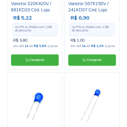
Varistor S20K420V /
Varistor S07K150V /
681KD20 Cód. Loja
241KD07 Cód. Loja
4317
4446
R$ 5,22
R$ 0,90
no PIX ou Boleto com
10
%
no PIX ou Boleto com
10
%
de desconto
de desconto
R$ 5,80
R$ 1,00
em até
1x
de
R$ 5,80
s/ juros
em até
1x
de
R$ 1,00
s/ juros
Comprar
Comprar