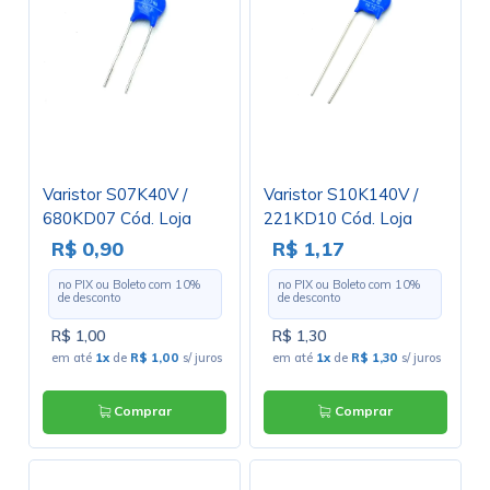
Varistor S07K40V /
Varistor S10K140V /
680KD07 Cód. Loja
221KD10 Cód. Loja
3319
3136
R$ 0,90
R$ 1,17
no PIX ou Boleto com
10
%
no PIX ou Boleto com
10
%
de desconto
de desconto
R$ 1,00
R$ 1,30
em até
1x
de
R$ 1,00
s/ juros
em até
1x
de
R$ 1,30
s/ juros
Comprar
Comprar