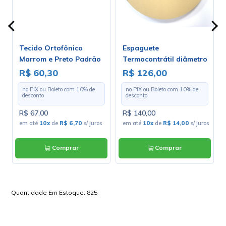
Tecido Ortofônico
Espaguete
Marrom e Preto Padrão
Termocontrátil diâmetro
203-1-10 - Largura 1,30m
de 3.2mm - Rolo Com 100
R$ 60,30
R$ 126,00
- Preço por Metro
Metros
no PIX ou Boleto com
10
% de
no PIX ou Boleto com
10
% de
desconto
desconto
R$ 67,00
R$ 140,00
em até
10x
de
R$ 6,70
s/ juros
em até
10x
de
R$ 14,00
s/ juros
Comprar
Comprar
Quantidade Em Estoque:
825