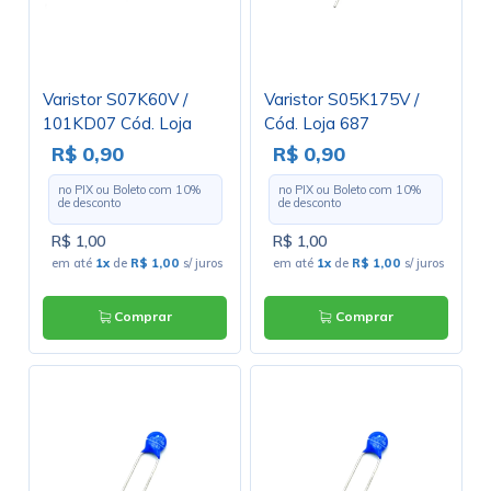
Varistor S07K60V /
Varistor S05K175V /
101KD07 Cód. Loja
Cód. Loja 687
3038
R$ 0,90
R$ 0,90
no PIX ou Boleto com
10
%
no PIX ou Boleto com
10
%
de desconto
de desconto
R$ 1,00
R$ 1,00
em até
1x
de
R$ 1,00
s/ juros
em até
1x
de
R$ 1,00
s/ juros
Comprar
Comprar