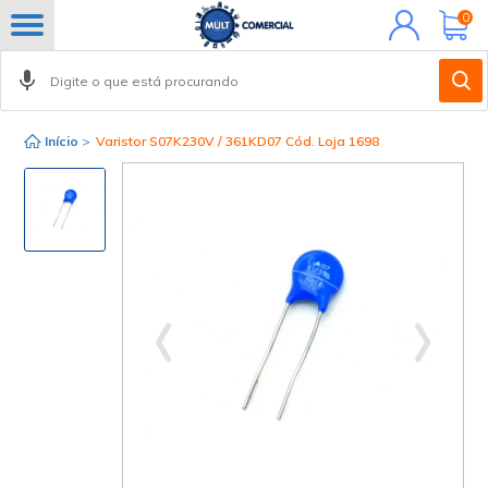
Minha
0
conta
Início
>
Varistor S07K230V / 361KD07 Cód. Loja 1698