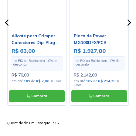
Alicate para Crimpar
Placa de Power
Conectores Dip-Plug -
MG100DFX/PCB -
HT-214D
Marshall
R$ 63,00
R$ 1.927,80
no PIX ou Boleto com
10
% de
no PIX ou Boleto com
10
% de
desconto
desconto
R$ 70,00
R$ 2.142,00
em até
10x
de
R$ 7,00
s/ juros
em até
10x
de
R$ 214,20
s/
juros
Comprar
Comprar
Quantidade Em Estoque:
776