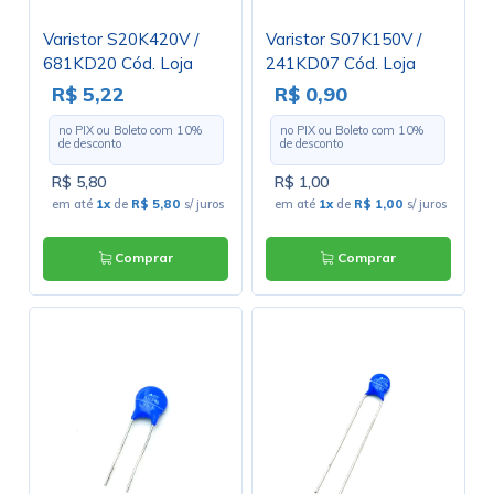
Varistor S20K420V /
Varistor S07K150V /
681KD20 Cód. Loja
241KD07 Cód. Loja
4317
4446
R$ 5,22
R$ 0,90
no PIX ou Boleto com
10
%
no PIX ou Boleto com
10
%
de desconto
de desconto
R$ 5,80
R$ 1,00
em até
1x
de
R$ 5,80
s/ juros
em até
1x
de
R$ 1,00
s/ juros
Comprar
Comprar