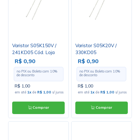
Varistor S05K150V /
Varistor S05K20V /
241KD05 Cód. Loja
330KD05
2826
R$ 0,90
R$ 0,90
no PIX ou Boleto com
10
%
no PIX ou Boleto com
10
%
de desconto
de desconto
R$ 1,00
R$ 1,00
em até
1x
de
R$ 1,00
s/ juros
em até
1x
de
R$ 1,00
s/ juros
Comprar
Comprar