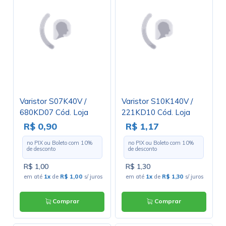
Varistor S07K40V /
Varistor S10K140V /
680KD07 Cód. Loja
221KD10 Cód. Loja
3319
3136
R$ 0,90
R$ 1,17
no PIX ou Boleto com
10
%
no PIX ou Boleto com
10
%
de desconto
de desconto
R$ 1,00
R$ 1,30
em até
1x
de
R$ 1,00
s/ juros
em até
1x
de
R$ 1,30
s/ juros
Comprar
Comprar