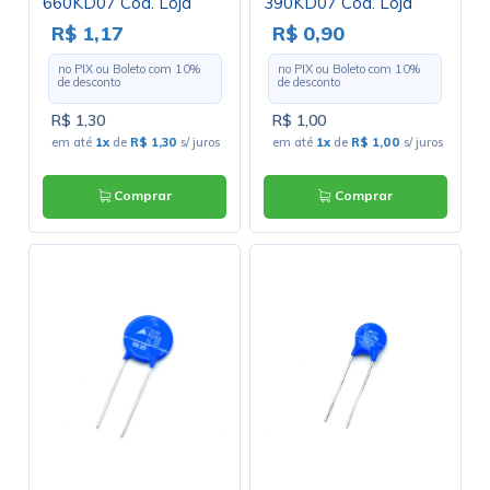
660KD07 Cód. Loja
390KD07 Cód. Loja
3238
2420
R$ 1,17
R$ 0,90
no PIX ou Boleto com
10
%
no PIX ou Boleto com
10
%
de desconto
de desconto
R$ 1,30
R$ 1,00
em até
1x
de
R$ 1,30
s/ juros
em até
1x
de
R$ 1,00
s/ juros
Comprar
Comprar