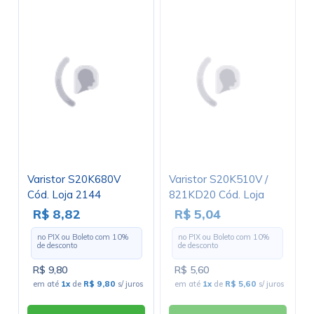
Varistor S20K680V
Varistor S20K510V /
Cód. Loja 2144
821KD20 Cód. Loja
3884
R$ 8,82
R$ 5,04
no PIX ou Boleto com
10
%
no PIX ou Boleto com
10
%
de desconto
de desconto
R$ 9,80
R$ 5,60
em até
1x
de
R$ 9,80
s/ juros
em até
1x
de
R$ 5,60
s/ juros