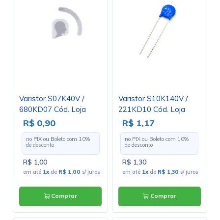
Varistor S07K40V /
Varistor S10K140V /
680KD07 Cód. Loja
221KD10 Cód. Loja
3319
3136
R$ 0,90
R$ 1,17
no PIX ou Boleto com
10
%
no PIX ou Boleto com
10
%
de desconto
de desconto
R$ 1,00
R$ 1,30
em até
1x
de
R$ 1,00
s/ juros
em até
1x
de
R$ 1,30
s/ juros
Comprar
Comprar