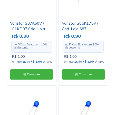
Varistor S07K60V /
Varistor S05K175V /
101KD07 Cód. Loja
Cód. Loja 687
3038
R$ 0,90
R$ 0,90
no PIX ou Boleto com
10
%
no PIX ou Boleto com
10
%
de desconto
de desconto
R$ 1,00
R$ 1,00
em até
1x
de
R$ 1,00
s/ juros
em até
1x
de
R$ 1,00
s/ juros
Comprar
Comprar