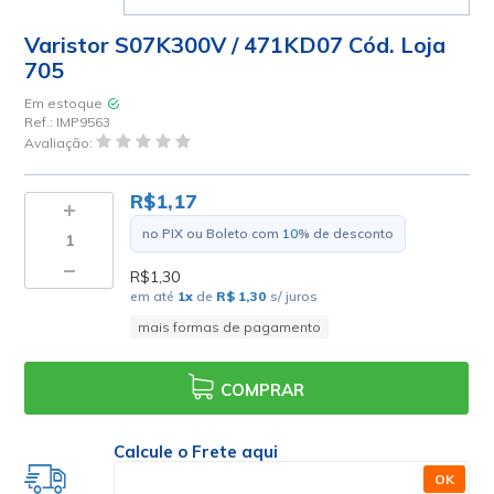
Varistor S07K300V / 471KD07 Cód. Loja
705
Em estoque
Ref.:
IMP9563
Avaliação:
R$1,17
no PIX ou Boleto com
10
% de desconto
R$1,30
em até
1
x
de
R$ 1,30
s/ juros
mais formas de pagamento
COMPRAR
Calcule o Frete aqui
OK