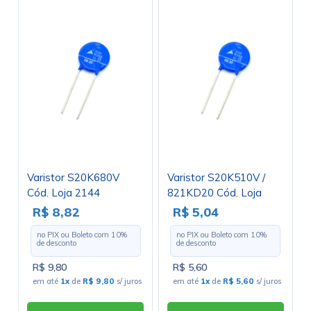
Varistor S20K680V
Varistor S20K510V /
Cód. Loja 2144
821KD20 Cód. Loja
3884
R$ 8,82
R$ 5,04
no PIX ou Boleto com
10
%
no PIX ou Boleto com
10
%
de desconto
de desconto
R$ 9,80
R$ 5,60
em até
1x
de
R$ 9,80
s/ juros
em até
1x
de
R$ 5,60
s/ juros