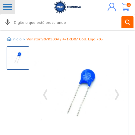
Minha
0
conta
Início
>
Varistor S07K300V / 471KD07 Cód. Loja 705