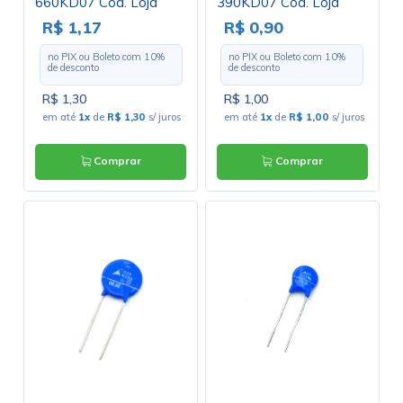
660KD07 Cód. Loja
390KD07 Cód. Loja
3238
2420
R$ 1,17
R$ 0,90
no PIX ou Boleto com
10
%
no PIX ou Boleto com
10
%
de desconto
de desconto
R$ 1,30
R$ 1,00
em até
1x
de
R$ 1,30
s/ juros
em até
1x
de
R$ 1,00
s/ juros
Comprar
Comprar