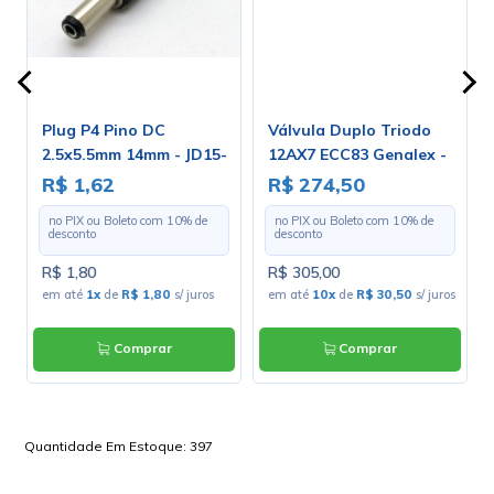
Plug P4 Pino DC
Válvula Duplo Triodo
2.5x5.5mm 14mm - JD15-
12AX7 ECC83 Genalex -
4013B
Gold Lion
R$ 1,62
R$ 274,50
no PIX ou Boleto com
10
% de
no PIX ou Boleto com
10
% de
desconto
desconto
R$ 1,80
R$ 305,00
os
em até
1x
de
R$ 1,80
s/ juros
em até
10x
de
R$ 30,50
s/ juros
Comprar
Comprar
Quantidade Em Estoque:
397