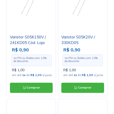
Varistor S05K150V /
Varistor S05K20V /
241KD05 Cód. Loja
330KD05
2826
R$ 0,90
R$ 0,90
no PIX ou Boleto com
10
%
no PIX ou Boleto com
10
%
de desconto
de desconto
R$ 1,00
R$ 1,00
em até
1x
de
R$ 1,00
s/ juros
em até
1x
de
R$ 1,00
s/ juros
Comprar
Comprar