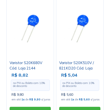
Varistor S20K680V
Varistor S20K510V /
Cód. Loja 2144
821KD20 Cód. Loja
3884
R$ 8,82
R$ 5,04
no PIX ou Boleto com
10
%
no PIX ou Boleto com
10
%
de desconto
de desconto
R$ 9,80
R$ 5,60
em até
1x
de
R$ 9,80
s/ juros
em até
1x
de
R$ 5,60
s/ juros