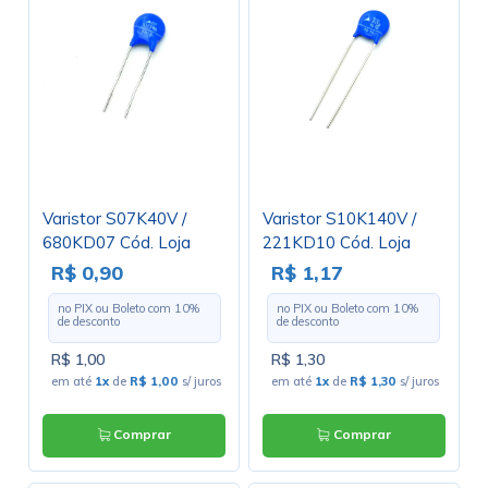
Varistor S07K40V /
Varistor S10K140V /
680KD07 Cód. Loja
221KD10 Cód. Loja
3319
3136
R$ 0,90
R$ 1,17
no PIX ou Boleto com
10
%
no PIX ou Boleto com
10
%
de desconto
de desconto
R$ 1,00
R$ 1,30
em até
1x
de
R$ 1,00
s/ juros
em até
1x
de
R$ 1,30
s/ juros
Comprar
Comprar