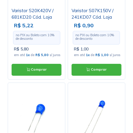
Varistor S20K420V /
Varistor S07K150V /
681KD20 Cód. Loja
241KD07 Cód. Loja
4317
4446
R$ 5,22
R$ 0,90
no PIX ou Boleto com
10
%
no PIX ou Boleto com
10
%
de desconto
de desconto
R$ 5,80
R$ 1,00
em até
1x
de
R$ 5,80
s/ juros
em até
1x
de
R$ 1,00
s/ juros
Comprar
Comprar