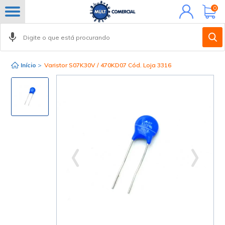
Minha
0
conta
Início
>
Varistor S07K30V / 470KD07 Cód. Loja 3316