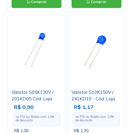
Comprar
Comprar
Varistor S05K130V /
Varistor S10K150V /
201KD05 Cód. Loja
241KD10 - Cód. Loja
3325
559
R$ 0,90
R$ 1,17
no PIX ou Boleto com
10
%
no PIX ou Boleto com
10
%
de desconto
de desconto
R$ 1,00
R$ 1,30