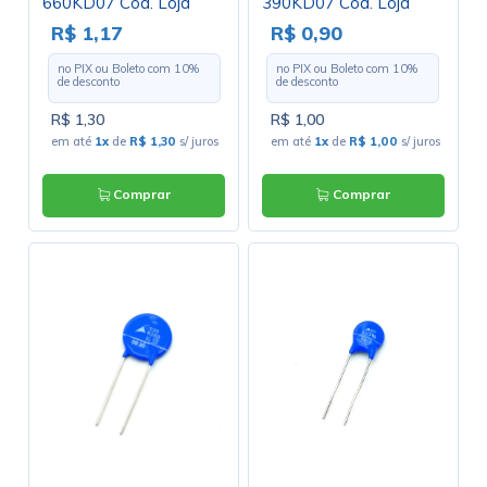
660KD07 Cód. Loja
390KD07 Cód. Loja
3238
2420
R$ 1,17
R$ 0,90
no PIX ou Boleto com
10
%
no PIX ou Boleto com
10
%
de desconto
de desconto
R$ 1,30
R$ 1,00
em até
1x
de
R$ 1,30
s/ juros
em até
1x
de
R$ 1,00
s/ juros
Comprar
Comprar