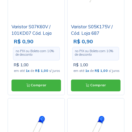
Varistor S07K60V /
Varistor S05K175V /
101KD07 Cód. Loja
Cód. Loja 687
3038
R$ 0,90
R$ 0,90
no PIX ou Boleto com
10
%
no PIX ou Boleto com
10
%
de desconto
de desconto
R$ 1,00
R$ 1,00
em até
1x
de
R$ 1,00
s/ juros
em até
1x
de
R$ 1,00
s/ juros
Comprar
Comprar