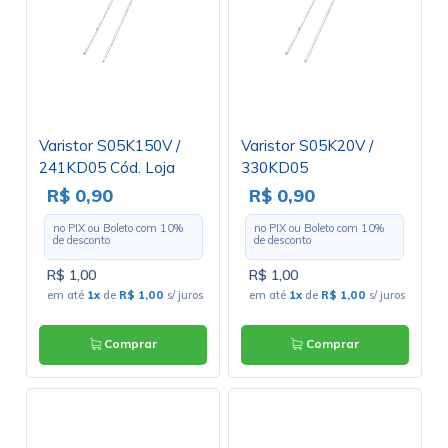
Varistor S05K150V /
Varistor S05K20V /
241KD05 Cód. Loja
330KD05
2826
R$ 0,90
R$ 0,90
no PIX ou Boleto com
10
%
no PIX ou Boleto com
10
%
de desconto
de desconto
R$ 1,00
R$ 1,00
em até
1x
de
R$ 1,00
s/ juros
em até
1x
de
R$ 1,00
s/ juros
Comprar
Comprar