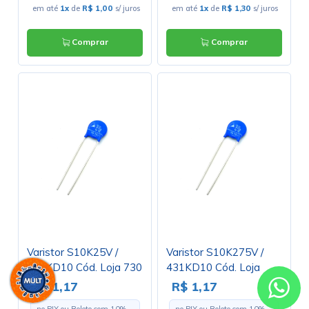
em até
1x
de
R$ 1,00
s/ juros
em até
1x
de
R$ 1,30
s/ juros
Comprar
Comprar
Varistor S10K25V /
Varistor S10K275V /
390KD10 Cód. Loja 730
431KD10 Cód. Loja
1095
R$ 1,17
R$ 1,17