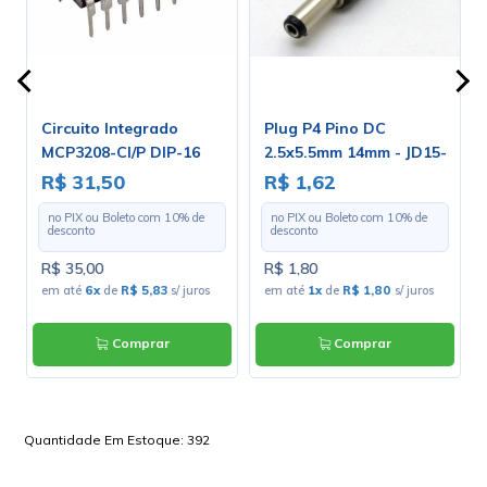
Circuito Integrado
Plug P4 Pino DC
MCP3208-CI/P DIP-16
2.5x5.5mm 14mm - JD15-
4013B
R$ 31,50
R$ 1,62
no PIX ou Boleto com
10
% de
no PIX ou Boleto com
10
% de
desconto
desconto
R$ 35,00
R$ 1,80
s
em até
6x
de
R$ 5,83
s/ juros
em até
1x
de
R$ 1,80
s/ juros
Comprar
Comprar
Quantidade Em Estoque:
392