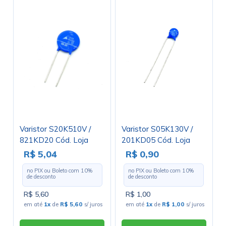
Varistor S20K510V /
Varistor S05K130V /
821KD20 Cód. Loja
201KD05 Cód. Loja
3884
3325
R$ 5,04
R$ 0,90
no PIX ou Boleto com
10
%
no PIX ou Boleto com
10
%
de desconto
de desconto
R$ 5,60
R$ 1,00
em até
1x
de
R$ 5,60
s/ juros
em até
1x
de
R$ 1,00
s/ juros