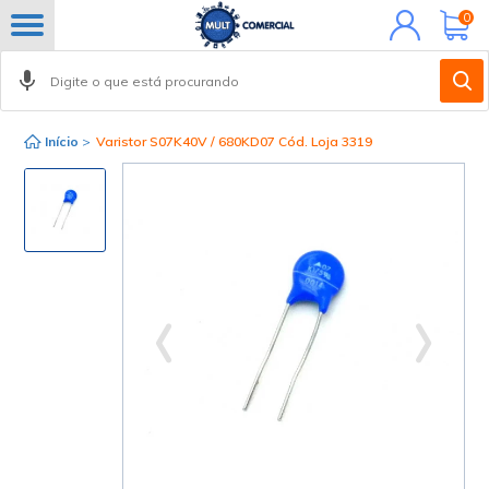
Minha
0
conta
Início
>
Varistor S07K40V / 680KD07 Cód. Loja 3319