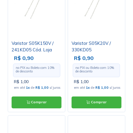
Varistor S05K150V /
Varistor S05K20V /
241KD05 Cód. Loja
330KD05
2826
R$ 0,90
R$ 0,90
no PIX ou Boleto com
10
%
no PIX ou Boleto com
10
%
de desconto
de desconto
R$ 1,00
R$ 1,00
em até
1x
de
R$ 1,00
s/ juros
em até
1x
de
R$ 1,00
s/ juros
Comprar
Comprar