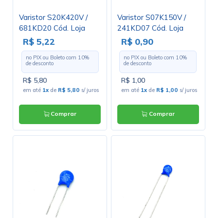
Varistor S20K420V /
Varistor S07K150V /
681KD20 Cód. Loja
241KD07 Cód. Loja
4317
4446
R$ 5,22
R$ 0,90
no PIX ou Boleto com
10
%
no PIX ou Boleto com
10
%
de desconto
de desconto
R$ 5,80
R$ 1,00
em até
1x
de
R$ 5,80
s/ juros
em até
1x
de
R$ 1,00
s/ juros
Comprar
Comprar