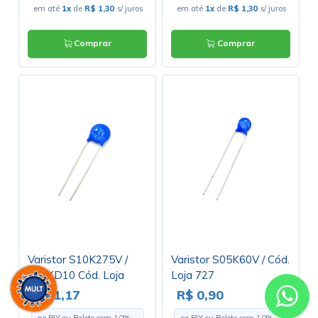
em até
1x
de
R$ 1,30
s/ juros
em até
1x
de
R$ 1,30
s/ juros
Comprar
Comprar
Varistor S10K275V /
Varistor S05K60V / Cód.
431KD10 Cód. Loja
Loja 727
1095
R$ 1,17
R$ 0,90