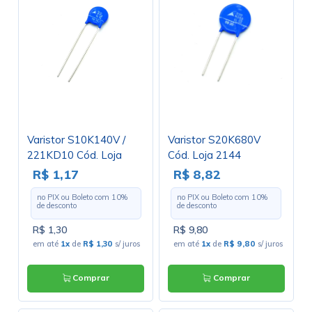
Varistor S10K140V /
Varistor S20K680V
221KD10 Cód. Loja
Cód. Loja 2144
3136
R$ 1,17
R$ 8,82
no PIX ou Boleto com
10
%
no PIX ou Boleto com
10
%
de desconto
de desconto
R$ 1,30
R$ 9,80
em até
1x
de
R$ 1,30
s/ juros
em até
1x
de
R$ 9,80
s/ juros
Comprar
Comprar