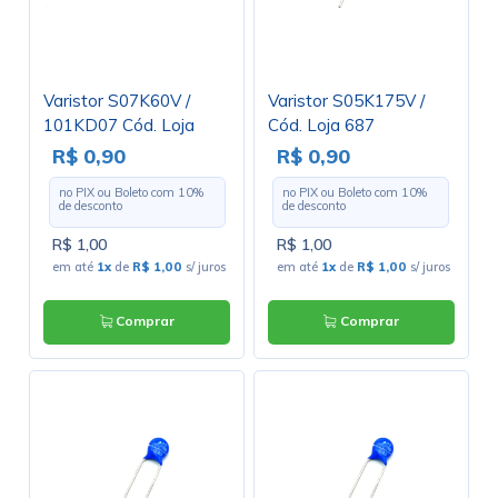
Varistor S07K60V /
Varistor S05K175V /
101KD07 Cód. Loja
Cód. Loja 687
3038
R$ 0,90
R$ 0,90
no PIX ou Boleto com
10
%
no PIX ou Boleto com
10
%
de desconto
de desconto
R$ 1,00
R$ 1,00
em até
1x
de
R$ 1,00
s/ juros
em até
1x
de
R$ 1,00
s/ juros
Comprar
Comprar