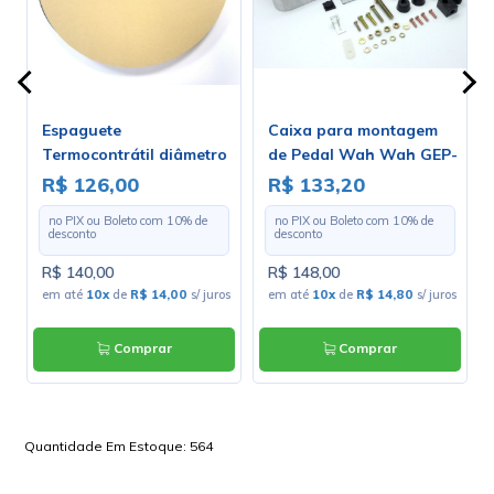
Espaguete
Caixa para montagem
Termocontrátil diâmetro
de Pedal Wah Wah GEP-
de 3.2mm - Rolo Com 100
2
R$ 126,00
R$ 133,20
Metros
no PIX ou Boleto com
10
% de
no PIX ou Boleto com
10
% de
desconto
desconto
R$ 140,00
R$ 148,00
em até
10x
de
R$ 14,00
s/ juros
em até
10x
de
R$ 14,80
s/ juros
Comprar
Comprar
Quantidade Em Estoque:
564