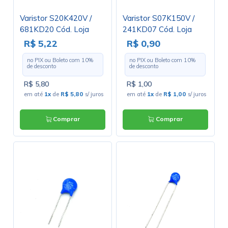
Varistor S20K420V /
Varistor S07K150V /
681KD20 Cód. Loja
241KD07 Cód. Loja
4317
4446
R$ 5,22
R$ 0,90
no PIX ou Boleto com
10
%
no PIX ou Boleto com
10
%
de desconto
de desconto
R$ 5,80
R$ 1,00
em até
1x
de
R$ 5,80
s/ juros
em até
1x
de
R$ 1,00
s/ juros
Comprar
Comprar