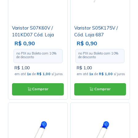
Varistor S07K60V /
Varistor S05K175V /
101KD07 Cód. Loja
Cód. Loja 687
3038
R$ 0,90
R$ 0,90
no PIX ou Boleto com
10
%
no PIX ou Boleto com
10
%
de desconto
de desconto
R$ 1,00
R$ 1,00
em até
1x
de
R$ 1,00
s/ juros
em até
1x
de
R$ 1,00
s/ juros
Comprar
Comprar