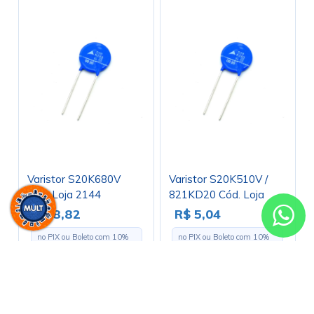
Varistor S20K680V
Varistor S20K510V /
Cód. Loja 2144
821KD20 Cód. Loja
3884
R$ 8,82
R$ 5,04
no PIX ou Boleto com
10
%
no PIX ou Boleto com
10
%
de desconto
de desconto
R$ 9,80
R$ 5,60
em até
1x
de
R$ 9,80
s/ juros
em até
1x
de
R$ 5,60
s/ juros