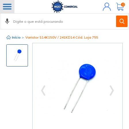
Minha
0
conta
Início
>
Varistor S14K150V / 241KD14 Cód. Loja 755