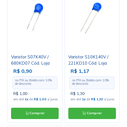
Varistor S07K40V /
Varistor S10K140V /
680KD07 Cód. Loja
221KD10 Cód. Loja
3319
3136
R$ 0,90
R$ 1,17
no PIX ou Boleto com
10
%
no PIX ou Boleto com
10
%
de desconto
de desconto
R$ 1,00
R$ 1,30
em até
1x
de
R$ 1,00
s/ juros
em até
1x
de
R$ 1,30
s/ juros
Comprar
Comprar