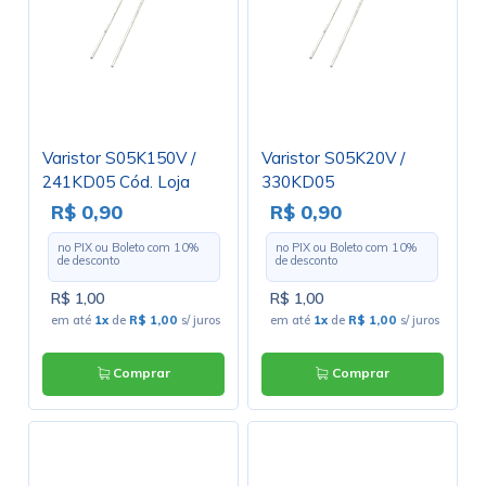
Varistor S05K150V /
Varistor S05K20V /
241KD05 Cód. Loja
330KD05
2826
R$ 0,90
R$ 0,90
no PIX ou Boleto com
10
%
no PIX ou Boleto com
10
%
de desconto
de desconto
R$ 1,00
R$ 1,00
em até
1x
de
R$ 1,00
s/ juros
em até
1x
de
R$ 1,00
s/ juros
Comprar
Comprar