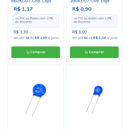
660KD07 Cód. Loja
390KD07 Cód. Loja
3238
2420
R$ 1,17
R$ 0,90
no PIX ou Boleto com
10
%
no PIX ou Boleto com
10
%
de desconto
de desconto
R$ 1,30
R$ 1,00
em até
1x
de
R$ 1,30
s/ juros
em até
1x
de
R$ 1,00
s/ juros
Comprar
Comprar