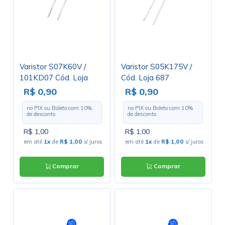
Varistor S07K60V /
Varistor S05K175V /
101KD07 Cód. Loja
Cód. Loja 687
3038
R$ 0,90
R$ 0,90
no PIX ou Boleto com
10
%
no PIX ou Boleto com
10
%
de desconto
de desconto
R$ 1,00
R$ 1,00
em até
1x
de
R$ 1,00
s/ juros
em até
1x
de
R$ 1,00
s/ juros
Comprar
Comprar