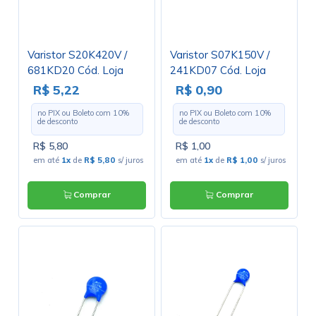
Varistor S20K420V /
Varistor S07K150V /
681KD20 Cód. Loja
241KD07 Cód. Loja
4317
4446
R$ 5,22
R$ 0,90
no PIX ou Boleto com
10
%
no PIX ou Boleto com
10
%
de desconto
de desconto
R$ 5,80
R$ 1,00
em até
1x
de
R$ 5,80
s/ juros
em até
1x
de
R$ 1,00
s/ juros
Comprar
Comprar