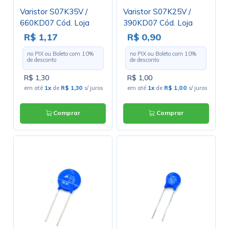
Varistor S07K35V /
Varistor S07K25V /
660KD07 Cód. Loja
390KD07 Cód. Loja
3238
2420
R$ 1,17
R$ 0,90
no PIX ou Boleto com
10
%
no PIX ou Boleto com
10
%
de desconto
de desconto
R$ 1,30
R$ 1,00
em até
1x
de
R$ 1,30
s/ juros
em até
1x
de
R$ 1,00
s/ juros
Comprar
Comprar