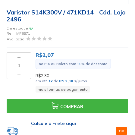
Varistor S14K300V / 471KD14 - Cód. Loja
2496
Em estoque
Ref.:
IMP6571
Avaliação:
R$2,07
no PIX ou Boleto com
10
% de desconto
R$2,30
em até
1
x
de
R$ 2,30
s/ juros
mais formas de pagamento
COMPRAR
Calcule o Frete aqui
OK