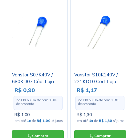
Varistor S07K40V /
Varistor S10K140V /
680KD07 Cód. Loja
221KD10 Cód. Loja
3319
3136
R$ 0,90
R$ 1,17
no PIX ou Boleto com
10
%
no PIX ou Boleto com
10
%
de desconto
de desconto
R$ 1,00
R$ 1,30
em até
1x
de
R$ 1,00
s/ juros
em até
1x
de
R$ 1,30
s/ juros
Comprar
Comprar