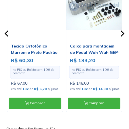
Tecido Ortofônico
Caixa para montagem
Marrom e Preto Padrão
de Pedal Wah Wah GEP-
203-1-10 - Largura 1,30m
2
R$ 60,30
R$ 133,20
v
- Preço por Metro
no PIX ou Boleto com
10
% de
no PIX ou Boleto com
10
% de
desconto
desconto
R$ 67,00
R$ 148,00
em até
10x
de
R$ 6,70
s/ juros
em até
10x
de
R$ 14,80
s/ juros
Comprar
Comprar
Quantidade Em Estoque:
524