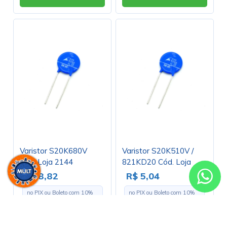
Varistor S20K680V
Varistor S20K510V /
Cód. Loja 2144
821KD20 Cód. Loja
3884
R$ 8,82
R$ 5,04
no PIX ou Boleto com
10
%
no PIX ou Boleto com
10
%
de desconto
de desconto
R$ 9,80
R$ 5,60
em até
1x
de
R$ 9,80
s/ juros
em até
1x
de
R$ 5,60
s/ juros