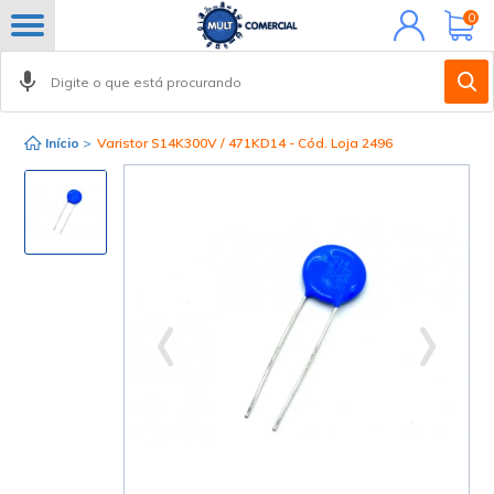
Minha
0
conta
Início
>
Varistor S14K300V / 471KD14 - Cód. Loja 2496