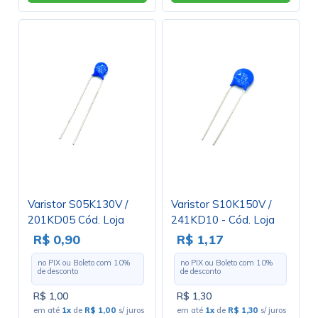
Varistor S05K130V /
Varistor S10K150V /
201KD05 Cód. Loja
241KD10 - Cód. Loja
3325
559
R$ 0,90
R$ 1,17
no PIX ou Boleto com
10
%
no PIX ou Boleto com
10
%
de desconto
de desconto
R$ 1,00
R$ 1,30
em até
1x
de
R$ 1,00
s/ juros
em até
1x
de
R$ 1,30
s/ juros