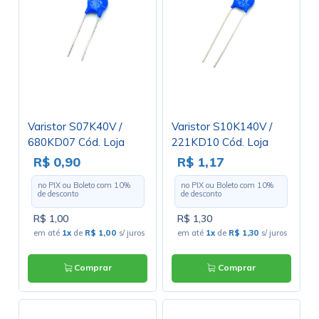
Varistor S07K40V /
Varistor S10K140V /
680KD07 Cód. Loja
221KD10 Cód. Loja
3319
3136
R$ 0,90
R$ 1,17
no PIX ou Boleto com
10
%
no PIX ou Boleto com
10
%
de desconto
de desconto
R$ 1,00
R$ 1,30
em até
1x
de
R$ 1,00
s/ juros
em até
1x
de
R$ 1,30
s/ juros
Comprar
Comprar