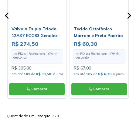
Válvula Duplo Triodo
Tecido Ortofônico
12AX7 ECC83 Genalex -
Marrom e Preto Padrão
Gold Lion
203-1-10 - Largura 1,30m
R$ 274,50
R$ 60,30
- Preço por Metro
no PIX ou Boleto com
10
% de
no PIX ou Boleto com
10
% de
desconto
desconto
R$ 305,00
R$ 67,00
em até
10x
de
R$ 30,50
s/ juros
em até
10x
de
R$ 6,70
s/ juros
Comprar
Comprar
Quantidade Em Estoque:
320