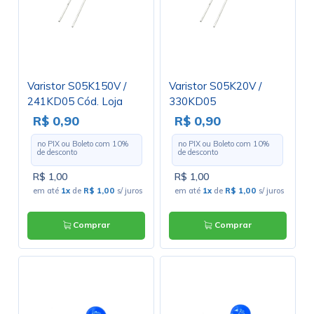
Varistor S05K150V /
Varistor S05K20V /
241KD05 Cód. Loja
330KD05
2826
R$ 0,90
R$ 0,90
no PIX ou Boleto com
10
%
no PIX ou Boleto com
10
%
de desconto
de desconto
R$ 1,00
R$ 1,00
em até
1x
de
R$ 1,00
s/ juros
em até
1x
de
R$ 1,00
s/ juros
Comprar
Comprar