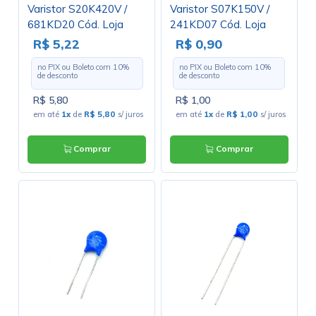
Varistor S20K420V /
Varistor S07K150V /
681KD20 Cód. Loja
241KD07 Cód. Loja
4317
4446
R$ 5,22
R$ 0,90
no PIX ou Boleto com
10
%
no PIX ou Boleto com
10
%
de desconto
de desconto
R$ 5,80
R$ 1,00
em até
1x
de
R$ 5,80
s/ juros
em até
1x
de
R$ 1,00
s/ juros
Comprar
Comprar