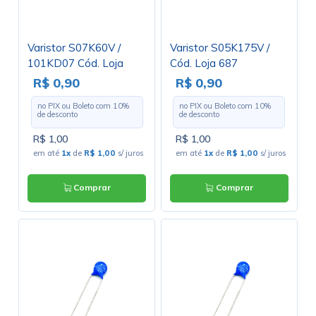
Varistor S07K60V /
Varistor S05K175V /
101KD07 Cód. Loja
Cód. Loja 687
3038
R$ 0,90
R$ 0,90
no PIX ou Boleto com
10
%
no PIX ou Boleto com
10
%
de desconto
de desconto
R$ 1,00
R$ 1,00
em até
1x
de
R$ 1,00
s/ juros
em até
1x
de
R$ 1,00
s/ juros
Comprar
Comprar