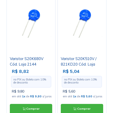
Varistor S20K680V
Varistor S20K510V /
Cód. Loja 2144
821KD20 Cód. Loja
3884
R$ 8,82
R$ 5,04
no PIX ou Boleto com
10
%
no PIX ou Boleto com
10
%
de desconto
de desconto
R$ 9,80
R$ 5,60
em até
1x
de
R$ 9,80
s/ juros
em até
1x
de
R$ 5,60
s/ juros
Comprar
Comprar