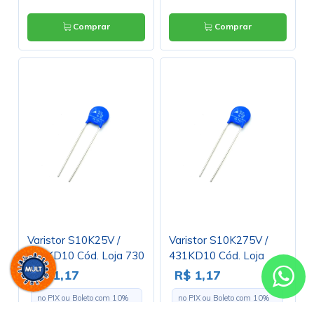
Comprar
Comprar
Varistor S10K25V /
Varistor S10K275V /
390KD10 Cód. Loja 730
431KD10 Cód. Loja
1095
R$ 1,17
R$ 1,17
no PIX ou Boleto com
10
%
no PIX ou Boleto com
10
%
de desconto
de desconto