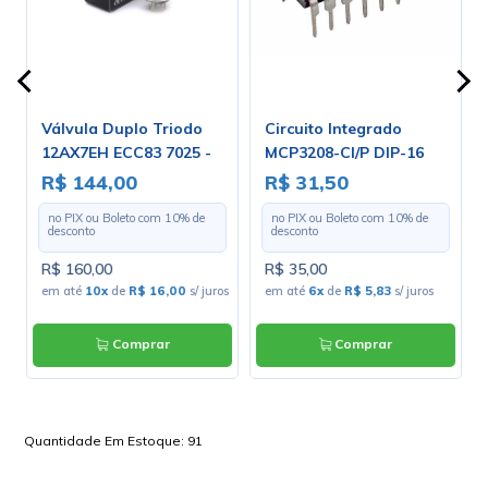
h
Válvula Duplo Triodo
Circuito Integrado
12AX7EH ECC83 7025 -
MCP3208-CI/P DIP-16
-
Electro-Harmonix
R$ 144,00
R$ 31,50
no PIX ou Boleto com
10
% de
no PIX ou Boleto com
10
% de
desconto
desconto
R$ 160,00
R$ 35,00
em até
10x
de
R$ 16,00
s/ juros
em até
6x
de
R$ 5,83
s/ juros
Comprar
Comprar
Quantidade Em Estoque:
91