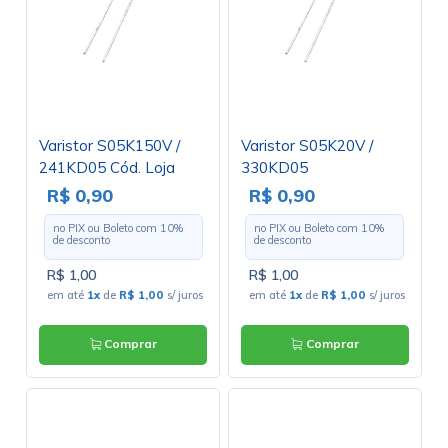
Varistor S05K150V /
Varistor S05K20V /
241KD05 Cód. Loja
330KD05
2826
R$ 0,90
R$ 0,90
no PIX ou Boleto com
10
%
no PIX ou Boleto com
10
%
de desconto
de desconto
R$ 1,00
R$ 1,00
em até
1x
de
R$ 1,00
s/ juros
em até
1x
de
R$ 1,00
s/ juros
Comprar
Comprar