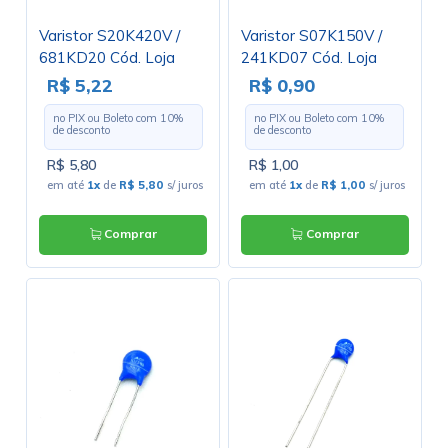
Varistor S20K420V /
Varistor S07K150V /
681KD20 Cód. Loja
241KD07 Cód. Loja
4317
4446
R$ 5,22
R$ 0,90
no PIX ou Boleto com
10
%
no PIX ou Boleto com
10
%
de desconto
de desconto
R$ 5,80
R$ 1,00
em até
1x
de
R$ 5,80
s/ juros
em até
1x
de
R$ 1,00
s/ juros
Comprar
Comprar