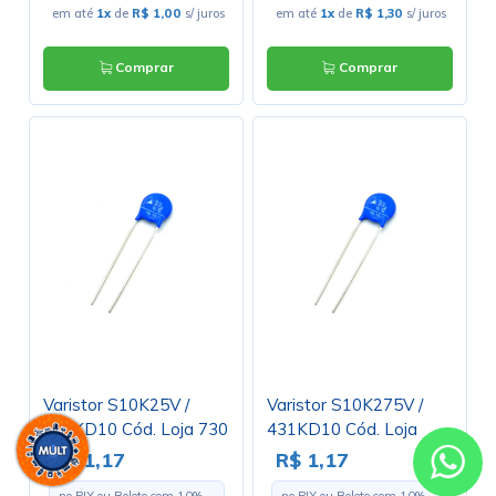
em até
1x
de
R$ 1,00
s/ juros
em até
1x
de
R$ 1,30
s/ juros
Comprar
Comprar
Varistor S10K25V /
Varistor S10K275V /
390KD10 Cód. Loja 730
431KD10 Cód. Loja
1095
R$ 1,17
R$ 1,17