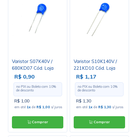
Varistor S07K40V /
Varistor S10K140V /
680KD07 Cód. Loja
221KD10 Cód. Loja
3319
3136
R$ 0,90
R$ 1,17
no PIX ou Boleto com
10
%
no PIX ou Boleto com
10
%
de desconto
de desconto
R$ 1,00
R$ 1,30
em até
1x
de
R$ 1,00
s/ juros
em até
1x
de
R$ 1,30
s/ juros
Comprar
Comprar