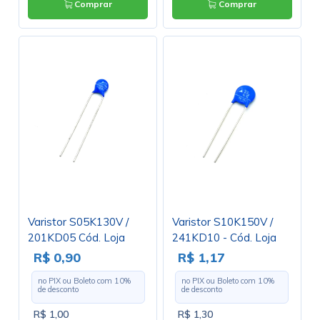
Comprar
Comprar
Varistor S05K130V /
Varistor S10K150V /
201KD05 Cód. Loja
241KD10 - Cód. Loja
3325
559
R$ 0,90
R$ 1,17
no PIX ou Boleto com
10
%
no PIX ou Boleto com
10
%
de desconto
de desconto
R$ 1,00
R$ 1,30