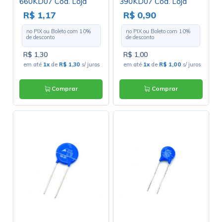
660KD07 Cód. Loja
390KD07 Cód. Loja
3238
2420
R$ 1,17
R$ 0,90
no PIX ou Boleto com
10
%
no PIX ou Boleto com
10
%
de desconto
de desconto
R$ 1,30
R$ 1,00
em até
1x
de
R$ 1,30
s/ juros
em até
1x
de
R$ 1,00
s/ juros
Comprar
Comprar