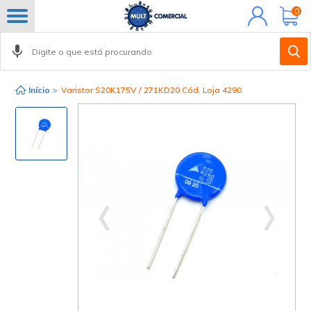
Minha
0
conta
Início
>
Varistor S20K175V / 271KD20 Cód. Loja 4290