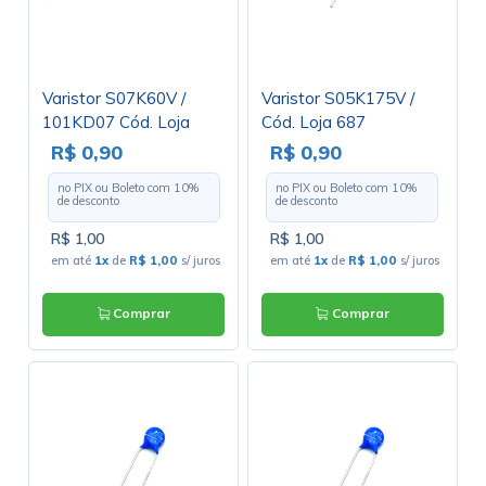
Varistor S07K60V /
Varistor S05K175V /
101KD07 Cód. Loja
Cód. Loja 687
3038
R$ 0,90
R$ 0,90
no PIX ou Boleto com
10
%
no PIX ou Boleto com
10
%
de desconto
de desconto
R$ 1,00
R$ 1,00
em até
1x
de
R$ 1,00
s/ juros
em até
1x
de
R$ 1,00
s/ juros
Comprar
Comprar