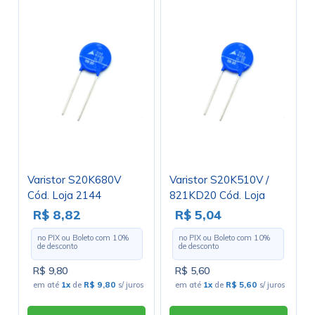
Varistor S20K680V
Varistor S20K510V /
Cód. Loja 2144
821KD20 Cód. Loja
3884
R$ 8,82
R$ 5,04
no PIX ou Boleto com
10
%
no PIX ou Boleto com
10
%
de desconto
de desconto
R$ 9,80
R$ 5,60
em até
1x
de
R$ 9,80
s/ juros
em até
1x
de
R$ 5,60
s/ juros