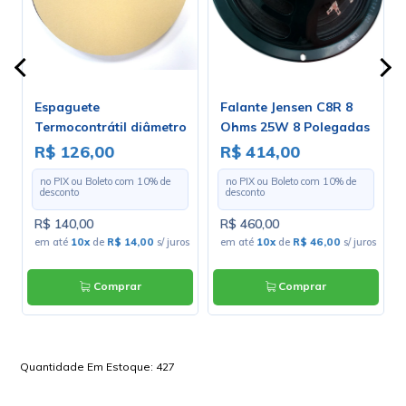
Espaguete
Falante Jensen C8R 8
Termocontrátil diâmetro
Ohms 25W 8 Polegadas
de 3.2mm - Rolo Com 100
- ZJ04020
R$ 126,00
R$ 414,00
Metros
no PIX ou Boleto com
10
% de
no PIX ou Boleto com
10
% de
desconto
desconto
R$ 140,00
R$ 460,00
em até
10x
de
R$ 14,00
s/ juros
em até
10x
de
R$ 46,00
s/ juros
Comprar
Comprar
Quantidade Em Estoque:
427