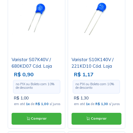
Varistor S07K40V /
Varistor S10K140V /
680KD07 Cód. Loja
221KD10 Cód. Loja
3319
3136
R$ 0,90
R$ 1,17
no PIX ou Boleto com
10
%
no PIX ou Boleto com
10
%
de desconto
de desconto
R$ 1,00
R$ 1,30
em até
1x
de
R$ 1,00
s/ juros
em até
1x
de
R$ 1,30
s/ juros
Comprar
Comprar