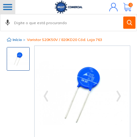
Minha
0
conta
Início
>
Varistor S20K50V / 820KD20 Cód. Loja 763