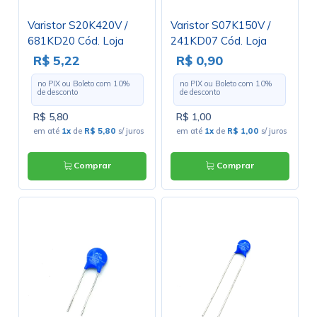
Varistor S20K420V /
Varistor S07K150V /
681KD20 Cód. Loja
241KD07 Cód. Loja
4317
4446
R$ 5,22
R$ 0,90
no PIX ou Boleto com
10
%
no PIX ou Boleto com
10
%
de desconto
de desconto
R$ 5,80
R$ 1,00
em até
1x
de
R$ 5,80
s/ juros
em até
1x
de
R$ 1,00
s/ juros
Comprar
Comprar