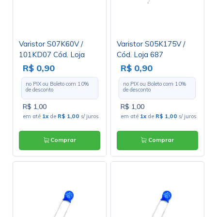
Varistor S07K60V /
Varistor S05K175V /
101KD07 Cód. Loja
Cód. Loja 687
3038
R$ 0,90
R$ 0,90
no PIX ou Boleto com
10
%
no PIX ou Boleto com
10
%
de desconto
de desconto
R$ 1,00
R$ 1,00
em até
1x
de
R$ 1,00
s/ juros
em até
1x
de
R$ 1,00
s/ juros
Comprar
Comprar