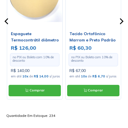
Espaguete
Tecido Ortofônico
Termocontrátil diâmetro
Marrom e Preto Padrão
de 3.2mm - Rolo Com 100
203-1-10 - Largura 1,30m
R$ 126,00
R$ 60,30
Metros
- Preço por Metro
no PIX ou Boleto com
10
% de
no PIX ou Boleto com
10
% de
desconto
desconto
R$ 140,00
R$ 67,00
os
em até
10x
de
R$ 14,00
s/ juros
em até
10x
de
R$ 6,70
s/ juros
Comprar
Comprar
Quantidade Em Estoque:
234