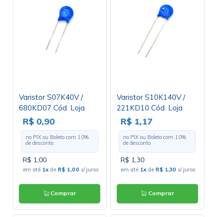
Varistor S07K40V /
Varistor S10K140V /
680KD07 Cód. Loja
221KD10 Cód. Loja
3319
3136
R$ 0,90
R$ 1,17
no PIX ou Boleto com
10
%
no PIX ou Boleto com
10
%
de desconto
de desconto
R$ 1,00
R$ 1,30
em até
1x
de
R$ 1,00
s/ juros
em até
1x
de
R$ 1,30
s/ juros
Comprar
Comprar