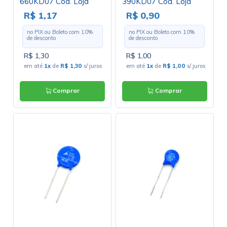
660KD07 Cód. Loja
390KD07 Cód. Loja
3238
2420
R$ 1,17
R$ 0,90
no PIX ou Boleto com
10
%
no PIX ou Boleto com
10
%
de desconto
de desconto
R$ 1,30
R$ 1,00
em até
1x
de
R$ 1,30
s/ juros
em até
1x
de
R$ 1,00
s/ juros
Comprar
Comprar