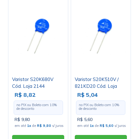
Varistor S20K680V
Varistor S20K510V /
Cód. Loja 2144
821KD20 Cód. Loja
3884
R$ 8,82
R$ 5,04
no PIX ou Boleto com
10
%
no PIX ou Boleto com
10
%
de desconto
de desconto
R$ 9,80
R$ 5,60
em até
1x
de
R$ 9,80
s/ juros
em até
1x
de
R$ 5,60
s/ juros