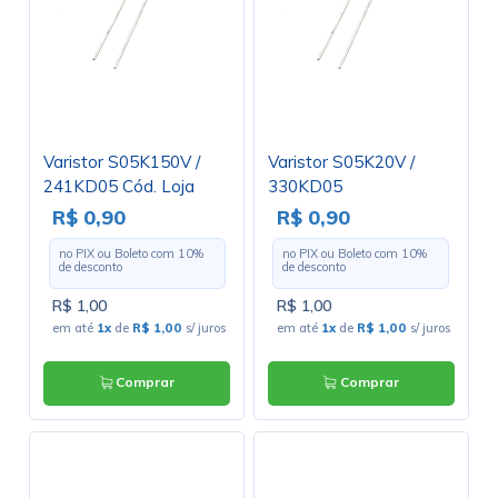
Varistor S05K150V /
Varistor S05K20V /
241KD05 Cód. Loja
330KD05
2826
R$ 0,90
R$ 0,90
no PIX ou Boleto com
10
%
no PIX ou Boleto com
10
%
de desconto
de desconto
R$ 1,00
R$ 1,00
em até
1x
de
R$ 1,00
s/ juros
em até
1x
de
R$ 1,00
s/ juros
Comprar
Comprar