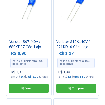
Varistor S07K40V /
Varistor S10K140V /
680KD07 Cód. Loja
221KD10 Cód. Loja
3319
3136
R$ 0,90
R$ 1,17
no PIX ou Boleto com
10
%
no PIX ou Boleto com
10
%
de desconto
de desconto
R$ 1,00
R$ 1,30
em até
1x
de
R$ 1,00
s/ juros
em até
1x
de
R$ 1,30
s/ juros
Comprar
Comprar