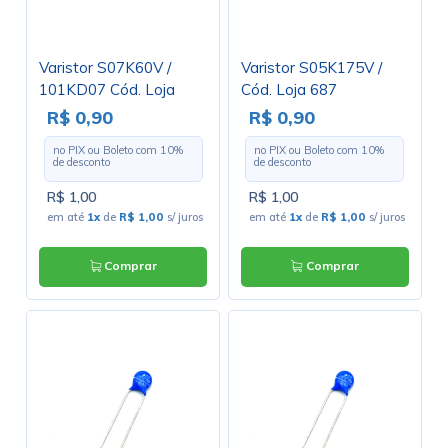
Varistor S07K60V /
Varistor S05K175V /
101KD07 Cód. Loja
Cód. Loja 687
3038
R$ 0,90
R$ 0,90
no PIX ou Boleto com
10
%
no PIX ou Boleto com
10
%
de desconto
de desconto
R$ 1,00
R$ 1,00
em até
1x
de
R$ 1,00
s/ juros
em até
1x
de
R$ 1,00
s/ juros
Comprar
Comprar