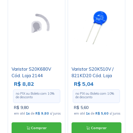
Varistor S20K680V
Varistor S20K510V /
Cód. Loja 2144
821KD20 Cód. Loja
3884
R$ 8,82
R$ 5,04
no PIX ou Boleto com
10
%
no PIX ou Boleto com
10
%
de desconto
de desconto
R$ 9,80
R$ 5,60
em até
1x
de
R$ 9,80
s/ juros
em até
1x
de
R$ 5,60
s/ juros
Comprar
Comprar