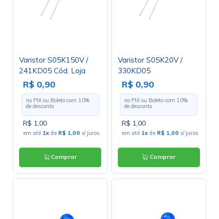
Varistor S05K150V /
Varistor S05K20V /
241KD05 Cód. Loja
330KD05
2826
R$ 0,90
R$ 0,90
no PIX ou Boleto com
10
%
no PIX ou Boleto com
10
%
de desconto
de desconto
R$ 1,00
R$ 1,00
em até
1x
de
R$ 1,00
s/ juros
em até
1x
de
R$ 1,00
s/ juros
Comprar
Comprar