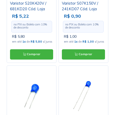
Varistor S20K420V /
Varistor S07K150V /
681KD20 Cód. Loja
241KD07 Cód. Loja
4317
4446
R$ 5,22
R$ 0,90
no PIX ou Boleto com
10
%
no PIX ou Boleto com
10
%
de desconto
de desconto
R$ 5,80
R$ 1,00
em até
1x
de
R$ 5,80
s/ juros
em até
1x
de
R$ 1,00
s/ juros
Comprar
Comprar