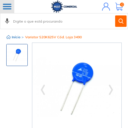
Minha
0
conta
Início
>
Varistor S20K625V Cód. Loja 3490