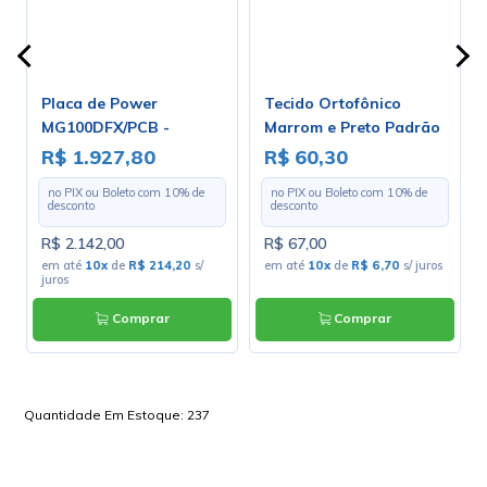
Placa de Power
Tecido Ortofônico
MG100DFX/PCB -
Marrom e Preto Padrão
Marshall
203-1-10 - Largura 1,30m
R$ 1.927,80
R$ 60,30
- Preço por Metro
no PIX ou Boleto com
10
% de
no PIX ou Boleto com
10
% de
desconto
desconto
R$ 2.142,00
R$ 67,00
em até
10x
de
R$ 214,20
s/
em até
10x
de
R$ 6,70
s/ juros
juros
Comprar
Comprar
Quantidade Em Estoque:
237