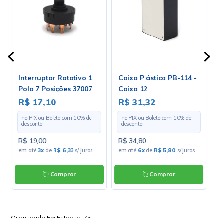
Interruptor Rotativo 1
Caixa Plástica PB-114 -
Polo 7 Posições 37007
Caixa 12
A1B1E1S
R$ 17,10
R$ 31,32
no PIX ou Boleto com
10
% de
no PIX ou Boleto com
10
% de
desconto
desconto
R$ 19,00
R$ 34,80
s
em até
3x
de
R$ 6,33
s/ juros
em até
6x
de
R$ 5,80
s/ juros
Comprar
Comprar
Quantidade Em Estoque:
75