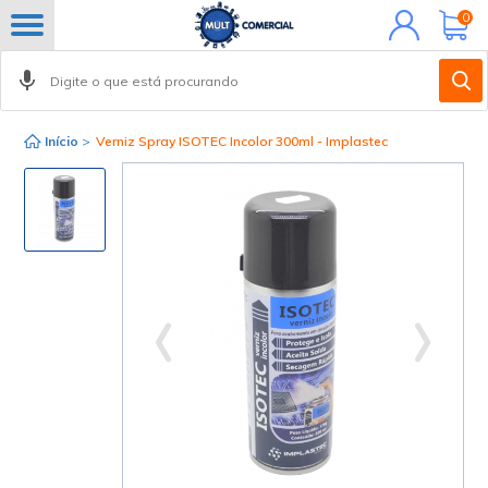
Minha
0
conta
Início
>
Verniz Spray ISOTEC Incolor 300ml - Implastec