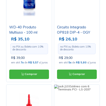
WD-40 Produto
Circuito Integrado
Multiuso - 100 ml
OP818 DIP-4 - OGY
R$ 35,10
R$ 26,10
no PIX ou Boleto com
10
%
no PIX ou Boleto com
10
%
de desconto
de desconto
R$ 39,00
R$ 29,00
em até
7x
de
R$ 5,57
s/ juros
em até
5x
de
R$ 5,80
s/ juros
Comprar
Comprar