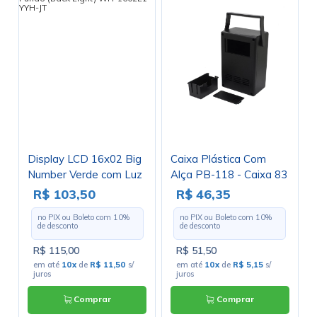
Display LCD 16x02 Big
Caixa Plástica Com
Number Verde com Luz
Alça PB-118 - Caixa 83
de Fundo (Back Light)
R$ 103,50
R$ 46,35
WH-1602L1-YYH-JT
no PIX ou Boleto com
10
%
no PIX ou Boleto com
10
%
de desconto
de desconto
R$ 115,00
R$ 51,50
em até
10x
de
R$ 11,50
s/
em até
10x
de
R$ 5,15
s/
juros
juros
Comprar
Comprar