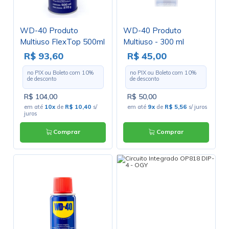
WD-40 Produto
WD-40 Produto
Multiuso FlexTop 500ml
Multiuso - 300 ml
- Bico Inteligente
R$ 93,60
R$ 45,00
no PIX ou Boleto com
10
%
no PIX ou Boleto com
10
%
de desconto
de desconto
R$ 104,00
R$ 50,00
em até
10x
de
R$ 10,40
s/
em até
9x
de
R$ 5,56
s/ juros
juros
Comprar
Comprar