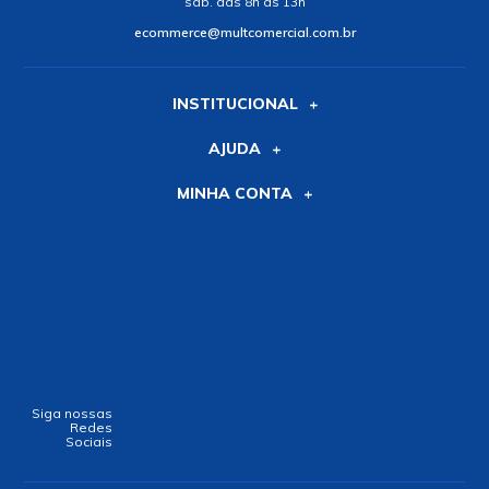
R$ 2,00
R$ 7,75
em até
1x
de
R$ 2,00
s/ juros
em até
1x
de
R$ 7,75
s/ juros
Comprar
Comprar
Alguma dúvida?
E-commerce (11) 3225-1005 | Loja
física (11) 3225-1000
ATENDIMENTO:
seg. a sex. das 08h30 às 17h30.
sáb. das 8h às 13h