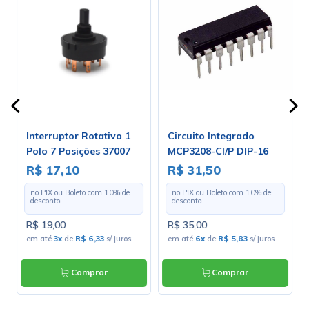
Interruptor Rotativo 1
Circuito Integrado
Polo 7 Posições 37007
MCP3208-CI/P DIP-16
0m
A1B1E1S
R$ 17,10
R$ 31,50
no PIX ou Boleto com
10
% de
no PIX ou Boleto com
10
% de
desconto
desconto
R$ 19,00
R$ 35,00
em até
3x
de
R$ 6,33
s/ juros
em até
6x
de
R$ 5,83
s/ juros
Comprar
Comprar