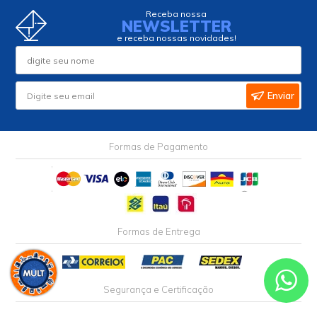
ecommerce@multcomercial.com.br
INSTITUCIONAL
AJUDA
MINHA CONTA
Siga nossas
Redes
Sociais