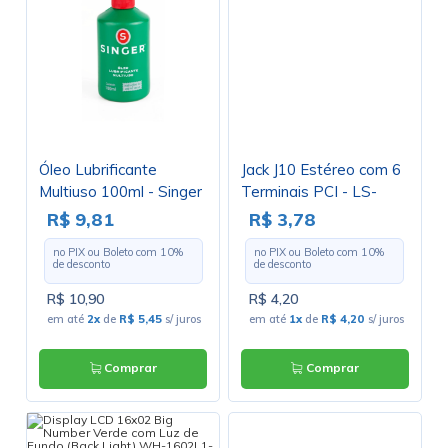
Óleo Lubrificante
Jack J10 Estéreo com 6
Multiuso 100ml - Singer
Terminais PCI - LS-
2037
R$ 9,81
R$ 3,78
no PIX ou Boleto com
10
%
no PIX ou Boleto com
10
%
de desconto
de desconto
R$ 10,90
R$ 4,20
em até
2x
de
R$ 5,45
s/ juros
em até
1x
de
R$ 4,20
s/ juros
Comprar
Comprar