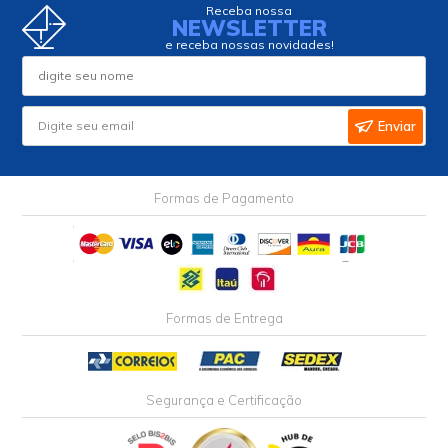
Receba nossa
NEWSLETTER
e receba nossas novidades!
Enviar
Formas de Pagamento
Formas de Entrega
Segurança e Certificação