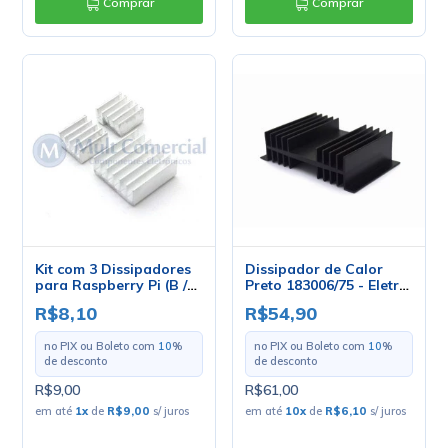
Comprar
Comprar
Kit com 3 Dissipadores
Dissipador de Calor
para Raspberry Pi (B /
Preto 183006/75 - Eletro
B+ / 2 / 3) - ROB0062
Service
R$8,10
R$54,90
no PIX ou Boleto com
10
%
no PIX ou Boleto com
10
%
de desconto
de desconto
R$9,00
R$61,00
em até
1
x
de
R$9,00
s/ juros
em até
10
x
de
R$6,10
s/ juros