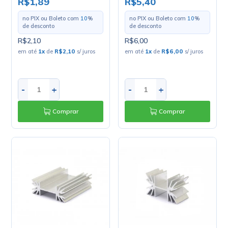
R$1,89
R$5,40
no PIX ou Boleto com
10
%
no PIX ou Boleto com
10
%
de desconto
de desconto
R$2,10
R$6,00
em até
1
x
de
R$2,10
s/ juros
em até
1
x
de
R$6,00
s/ juros
-
+
-
+
Comprar
Comprar