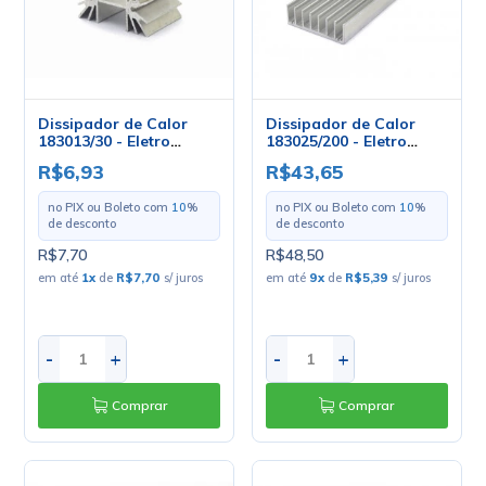
Dissipador de Calor
Dissipador de Calor
183013/30 - Eletro
183025/200 - Eletro
Service
Service
R$6,93
R$43,65
no PIX ou Boleto com
10
%
no PIX ou Boleto com
10
%
de desconto
de desconto
R$7,70
R$48,50
em até
1
x
de
R$7,70
s/ juros
em até
9
x
de
R$5,39
s/ juros
-
+
-
+
Comprar
Comprar