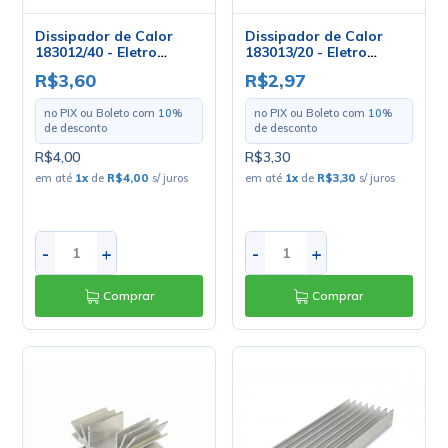
Dissipador de Calor
Dissipador de Calor
183012/40 - Eletro
183013/20 - Eletro
Service
Service
R$3,60
R$2,97
no PIX ou Boleto com
10
%
no PIX ou Boleto com
10
%
de desconto
de desconto
R$4,00
R$3,30
em até
1
x
de
R$4,00
s/ juros
em até
1
x
de
R$3,30
s/ juros
-
+
-
+
Comprar
Comprar