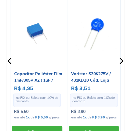
a
Capacitor Poliéster Film
Varistor S20K275V /
C
1mF/305V X2 ( 1uF /
431KD20 Cód. Loja
4
 -
1000nF / 105 ) Série
1371
1
R$ 4,95
R$ 3,51
R
32923
e
no PIX ou Boleto com
10
% de
no PIX ou Boleto com
10
% de
desconto
desconto
R$ 5,50
R$ 3,90
R
os
em até
1x
de
R$ 5,50
s/ juros
em até
1x
de
R$ 3,90
s/ juros
e