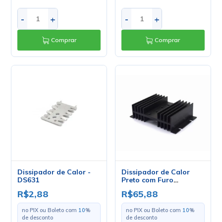
-
+
-
+
Comprar
Comprar
Dissipador de Calor -
Dissipador de Calor
DS631
Preto com Furo
183006/80-A 80-2TO3-A
R$2,88
R$65,88
no PIX ou Boleto com
10
%
no PIX ou Boleto com
10
%
de desconto
de desconto