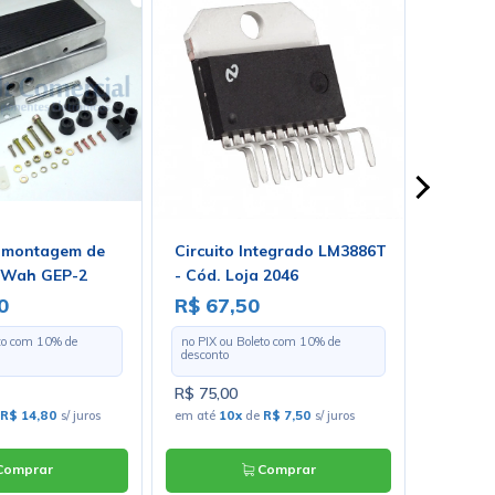
 montagem de
Circuito Integrado LM3886T
Reverb
 Wah GEP-2
- Cód. Loja 2046
0
R$ 67,50
R$ 19
eto com
10
% de
no PIX ou Boleto com
10
% de
no PIX o
desconto
desconto
R$ 75,00
R$ 220,
R$ 14,80
s/ juros
em até
10x
de
R$ 7,50
s/ juros
em até
1
omprar
Comprar