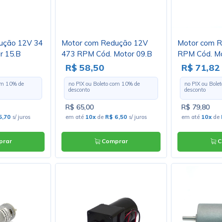
ução 12V 34
Motor com Redução 12V
Motor com R
r 15.B
473 RPM Cód. Motor 09.B
RPM Cód. Mo
R$ 58,50
R$ 71,82
com
10
% de
no PIX ou Boleto com
10
% de
no PIX ou Bole
desconto
desconto
R$ 65,00
R$ 79,80
5,70
s/ juros
em até
10x
de
R$ 6,50
s/ juros
em até
10x
de
rar
Comprar
C