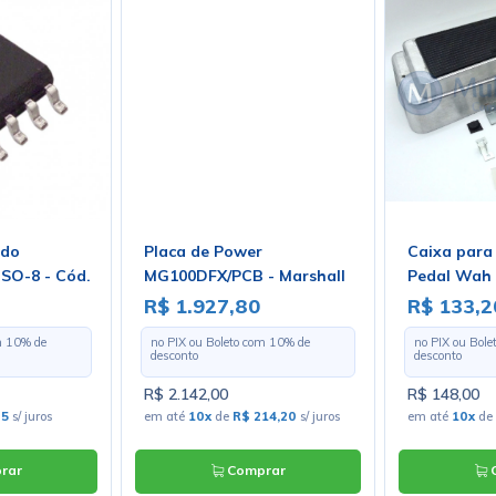
ado
Placa de Power
Caixa para
SO-8 - Cód.
MG100DFX/PCB - Marshall
Pedal Wah
rr Brow
R$ 1.927,80
R$ 133,2
m
10
% de
no PIX ou Boleto com
10
% de
no PIX ou Bol
desconto
desconto
R$ 2.142,00
R$ 148,00
25
s/ juros
em até
10x
de
R$ 214,20
s/ juros
em até
10x
de
rar
Comprar
C