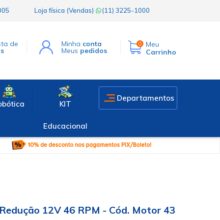
1005
Loja física (Vendas)
(11) 3225-1000
sta de
Minha
conta
Meu
0
os
Meus
pedidos
Carrinho
Departamentos
obótica
KIT
Educacional
Redução 12V 46 RPM - Cód. Motor 43