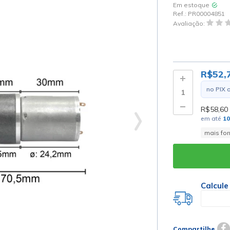
Em estoque
Ref.:
PR00004851
Avaliação:
R$52,
no PIX 
R$58,60
em até
1
mais fo
Calcule
Compartilhe