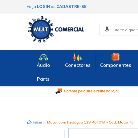
Faça
LOGIN
ou
CADASTRE-SE
Áudio
Conectores
Componentes
Parts
Início
>
Motor com Redução 12V 46 RPM - Cód. Motor 43