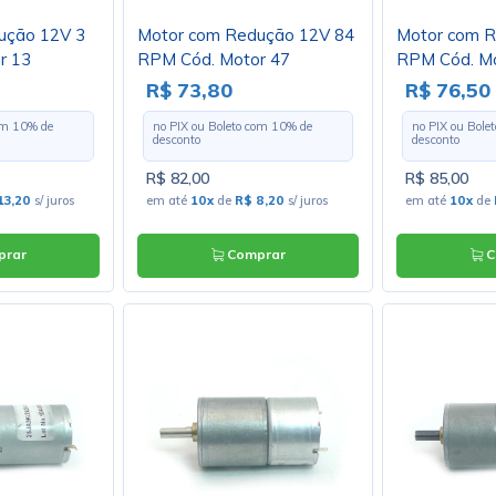
ução 12V 3
Motor com Redução 12V 84
Motor com R
r 13
RPM Cód. Motor 47
RPM Cód. Mo
R$ 73,80
R$ 76,50
com
10
% de
no PIX ou Boleto com
10
% de
no PIX ou Bole
desconto
desconto
R$ 82,00
R$ 85,00
13,20
s/ juros
em até
10x
de
R$ 8,20
s/ juros
em até
10x
de
rar
Comprar
C