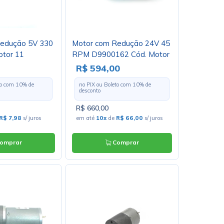
edução 5V 330
Motor com Redução 24V 45
tor 11
RPM D9900162 Cód. Motor
19
R$ 594,00
to com
10
% de
no PIX ou Boleto com
10
% de
desconto
R$ 660,00
R$ 7,98
s/ juros
em até
10x
de
R$ 66,00
s/ juros
omprar
Comprar