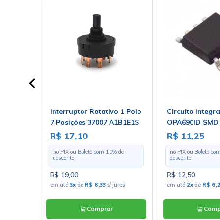
14 -
Interruptor Rotativo 1 Polo
Circuito Integr
7 Posições 37007 A1B1E1S
OPA690ID SMD 
Loja 4311 - Bu
R$ 17,10
R$ 11,25
 de
no PIX ou Boleto com
10
% de
no PIX ou Boleto co
desconto
desconto
R$ 19,00
R$ 12,50
juros
em até
3x
de
R$ 6,33
s/ juros
em até
2x
de
R$ 6,
Comprar
Comp