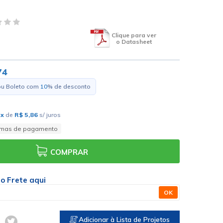
Clique para ver
o Datasheet
74
ou Boleto com
10
% de desconto
0
x
de
R$ 5,86
s/ juros
rmas de pagamento
COMPRAR
 o Frete aqui
OK
Adicionar à Lista de Projetos