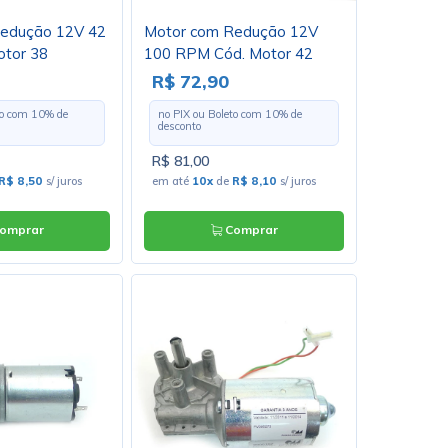
edução 12V 42
Motor com Redução 12V
tor 38
100 RPM Cód. Motor 42
R$ 72,90
to com
10
% de
no PIX ou Boleto com
10
% de
desconto
R$ 81,00
R$ 8,50
s/ juros
em até
10x
de
R$ 8,10
s/ juros
omprar
Comprar