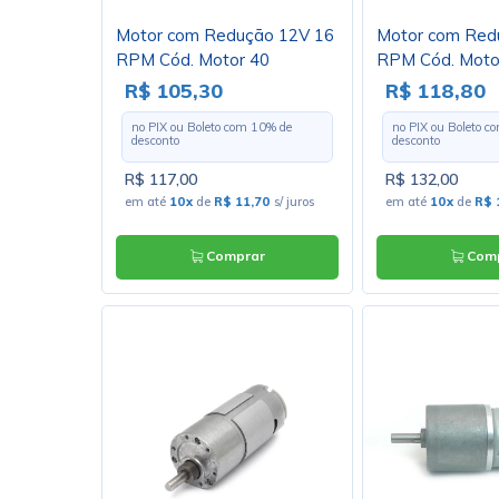
Motor com Redução 12V 16
Motor com Red
RPM Cód. Motor 40
RPM Cód. Moto
R$ 105,30
R$ 118,80
no PIX ou Boleto com
10
% de
no PIX ou Boleto 
desconto
desconto
R$ 117,00
R$ 132,00
em até
10x
de
R$ 11,70
s/ juros
em até
10x
de
R$ 
Comprar
Comp