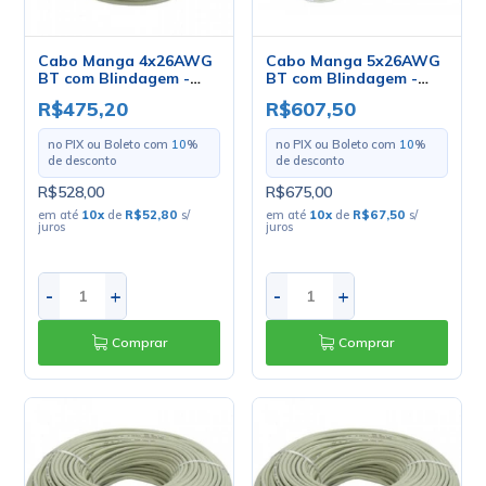
Cabo Manga 4x26AWG
Cabo Manga 5x26AWG
BT com Blindagem -
BT com Blindagem -
Mult Cabo - Rolo com
Mult Cabo - Rolo com
R$475,20
R$607,50
100 Metros
100 Metros
no PIX ou Boleto com
10
%
no PIX ou Boleto com
10
%
de desconto
de desconto
R$528,00
R$675,00
em até
10
x
de
R$52,80
s/
em até
10
x
de
R$67,50
s/
juros
juros
-
+
-
+
Comprar
Comprar