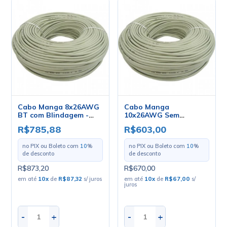
Cabo Manga 8x26AWG
Cabo Manga
BT com Blindagem -
10x26AWG Sem
Mult Cabo - Rolo com
Blindagem - Mult Cabo
R$785,88
R$603,00
100 Metros
- Rolo com 100 Metros
no PIX ou Boleto com
10
%
no PIX ou Boleto com
10
%
de desconto
de desconto
R$873,20
R$670,00
em até
10
x
de
R$87,32
s/ juros
em até
10
x
de
R$67,00
s/
juros
-
+
-
+