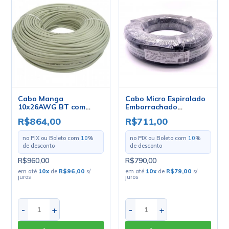
Cabo Manga
Cabo Micro Espiralado
10x26AWG BT com
Emborrachado
Blindagem - Mult Cabo
2x0.50mm - Mult Cabo -
R$864,00
R$711,00
- Rolo com 100 Metros
Rolo Com 100 Metros
no PIX ou Boleto com
10
%
no PIX ou Boleto com
10
%
de desconto
de desconto
R$960,00
R$790,00
em até
10
x
de
R$96,00
s/
em até
10
x
de
R$79,00
s/
juros
juros
-
+
-
+