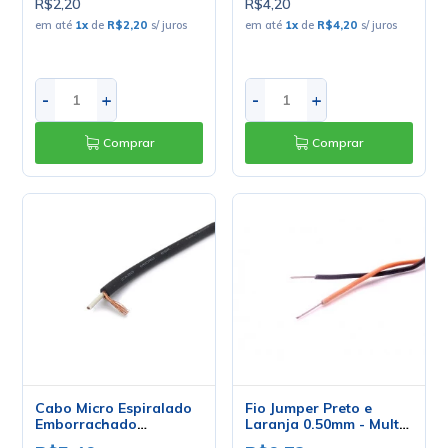
R$2,20
R$4,20
em até
1
x
de
R$2,20
s/ juros
em até
1
x
de
R$4,20
s/ juros
-
+
-
+
Comprar
Comprar
Cabo Micro Espiralado
Fio Jumper Preto e
Emborrachado
Laranja 0.50mm - Mult
1x0.75mm - Mult Cabo -
Cabo - Preço Por Metro