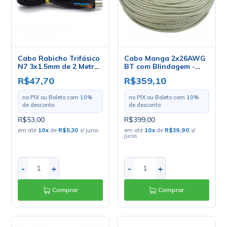
Cabo Rabicho Trifásico
Cabo Manga 2x26AWG
N7 3x1.5mm de 2 Metros
BT com Blindagem -
- Mult Cabo
Mult Cabo - Rolo com
R$47,70
R$359,10
100 Metros
no PIX ou Boleto com
10
%
no PIX ou Boleto com
10
%
de desconto
de desconto
R$53,00
R$399,00
em até
10
x
de
R$5,30
s/ juros
em até
10
x
de
R$39,90
s/
juros
-
+
-
+
Comprar
Comprar