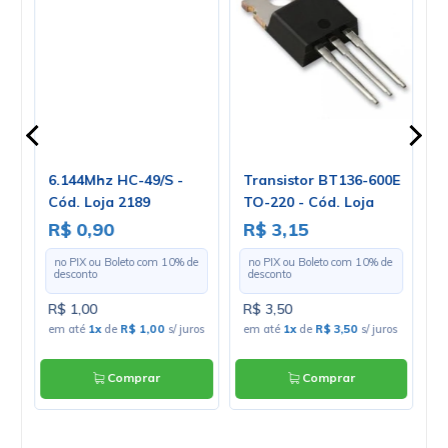
mm
6.144Mhz HC-49/S -
Transistor BT136-600E
C
Cód. Loja 2189
TO-220 - Cód. Loja
P
2178
R$ 0,90
R$ 3,15
R
e
no PIX ou Boleto com
10
% de
no PIX ou Boleto com
10
% de
desconto
desconto
R$ 1,00
R$ 3,50
R
os
em até
1x
de
R$ 1,00
s/ juros
em até
1x
de
R$ 3,50
s/ juros
e
Comprar
Comprar