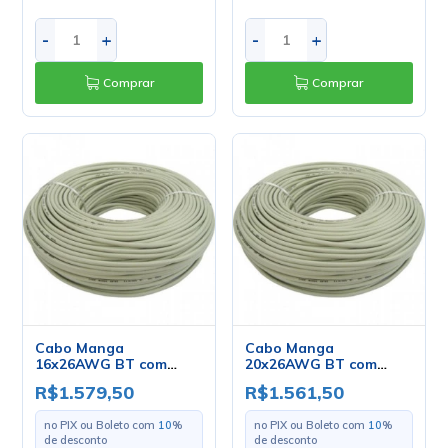
-
+
-
+
Comprar
Comprar
Cabo Manga
Cabo Manga
16x26AWG BT com
20x26AWG BT com
Blindagem - Mult Cabo
Blindagem - Mult Cabo
R$1.579,50
R$1.561,50
- Rolo com 100 Metros
- Rolo com 100 Metros
no PIX ou Boleto com
10
%
no PIX ou Boleto com
10
%
de desconto
de desconto