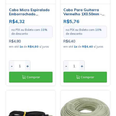
Cabo Micro Espiralado
Cabo Para Guitarra
Emborrachado
Vermelho 1X0.50mm -
1x0.50mm - Mult Cabo -
Mult Cabo - Preço Por
R$4,32
R$5,76
Preço Por Metro
Metro
no PIX ou Boleto com
10
%
no PIX ou Boleto com
10
%
de desconto
de desconto
R$4,80
R$6,40
em até
1
x
de
R$4,80
s/ juros
em até
1
x
de
R$6,40
s/ juros
-
+
-
+
Comprar
Comprar