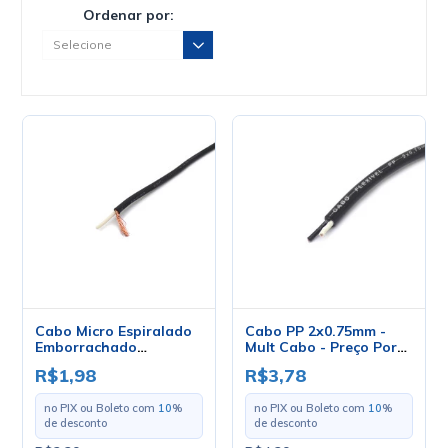
Ordenar por:
Cabo Micro Espiralado
Cabo PP 2x0.75mm -
Emborrachado
Mult Cabo - Preço Por
1x0.14mm - Mult Cabo -
Metro
R$1,98
R$3,78
Preço Por Metro
no PIX ou Boleto com
10
%
no PIX ou Boleto com
10
%
de desconto
de desconto