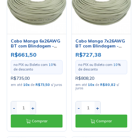
Cabo Manga 6x26AWG
Cabo Manga 7x26AWG
BT com Blindagem -
BT com Blindagem -
Mult Cabo - Rolo com
Mult Cabo - Rolo com
R$661,50
R$727,38
100 Metros
100 Metros
no PIX ou Boleto com
10
%
no PIX ou Boleto com
10
%
de desconto
de desconto
R$735,00
R$808,20
em até
10
x
de
R$73,50
s/ juros
em até
10
x
de
R$80,82
s/
juros
-
+
-
+
Comprar
Comprar