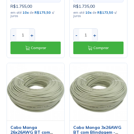
R$1.755,00
R$1.735,00
em até
10
x
de
R$175,50
s/
em até
10
x
de
R$173,50
s/
juros
juros
-
+
-
+
Comprar
Comprar
Cabo Manga
Cabo Manga 3x26AWG
26x26AWG BT com
BT com Blindagem -