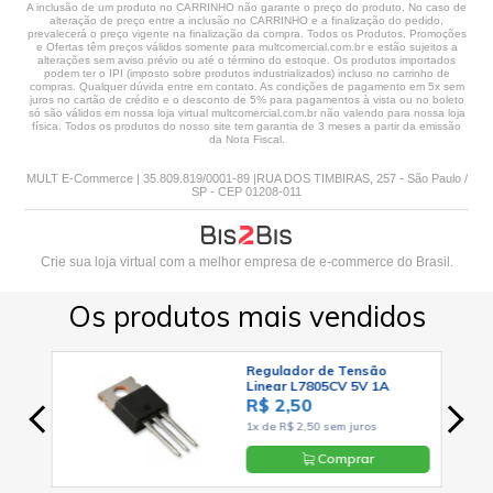
A inclusão de um produto no CARRINHO não garante o preço do produto. No caso de
alteração de preço entre a inclusão no CARRINHO e a finalização do pedido,
prevalecerá o preço vigente na finalização da compra. Todos os Produtos, Promoções
e Ofertas têm preços válidos somente para multcomercial.com.br e estão sujeitos a
alterações sem aviso prévio ou até o término do estoque. Os produtos importados
podem ter o IPI (imposto sobre produtos industrializados) incluso no carrinho de
compras. Qualquer dúvida entre em contato. As condições de pagamento em 5x sem
juros no cartão de crédito e o desconto de 5% para pagamentos à vista ou no boleto
só são válidos em nossa loja virtual multcomercial.com.br não valendo para nossa loja
física. Todos os produtos do nosso site tem garantia de 3 meses a partir da emissão
da Nota Fiscal.
MULT E-Commerce | 35.809.819/0001-89 |RUA DOS TIMBIRAS, 257 - São Paulo /
SP - CEP 01208-011
Crie sua loja virtual
com a melhor empresa de e-commerce do Brasil.
Os produtos mais vendidos
Regulador de Tensão
Linear L7805CV 5V 1A
Positivo TO-220 - Cód. Loja
R$ 2,50
03
1x de R$ 2,50 sem juros
Comprar