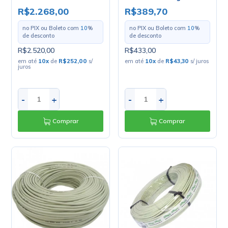
Blindagem - Mult Cabo
Mult Cabo - Rolo com
R$2.268,00
R$389,70
- Rolo com 100 Metros
100 Metros
no PIX ou Boleto com
10
%
no PIX ou Boleto com
10
%
de desconto
de desconto
R$2.520,00
R$433,00
em até
10
x
de
R$252,00
s/
em até
10
x
de
R$43,30
s/ juros
juros
-
+
-
+
Comprar
Comprar