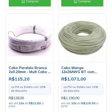
Comprar
Comprar
Cabo Paralelo Branco
Cabo Manga
2x0.20mm - Mult Cabo -
12x26AWG BT com
Rolo Com 100 Metros
Blindagem - Mult Cabo
R$115,20
R$1.071,00
- Rolo com 100 Metros
no PIX ou Boleto com
10
%
no PIX ou Boleto com
10
%
de desconto
de desconto
R$128,00
R$1.190,00
em até
10
x
de
R$12,80
s/
em até
10
x
de
R$119,00
s/
juros
juros