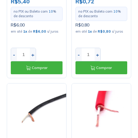
R$5,40
R$0,72
Preço Por Metro
no PIX ou Boleto com
10
%
no PIX ou Boleto com
10
%
de desconto
de desconto
R$6,00
R$0,80
em até
1
x
de
R$6,00
s/ juros
em até
1
x
de
R$0,80
s/ juros
-
+
-
+
Comprar
Comprar