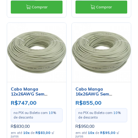
Comprar
Comprar
Cabo Manga
Cabo Manga
12x26AWG Sem
16x26AWG Sem
Blindagem - Mult Cabo
Blindagem - Mult Cabo
R$747,00
R$855,00
- Rolo com 100 Metros
- Rolo com 100 Metros
no PIX ou Boleto com
10
%
no PIX ou Boleto com
10
%
de desconto
de desconto
R$830,00
R$950,00
em até
10
x
de
R$83,00
s/
em até
10
x
de
R$95,00
s/
juros
juros