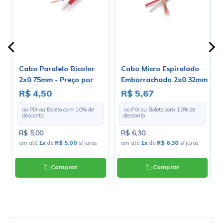
Cabo Paralelo Bicolor
Cabo Micro Espiralado
m
2x0.75mm - Preço por
Emborrachado 2x0.32mm
Metro
- Preço Por Metro
R$ 4,50
R$ 5,67
no PIX ou Boleto com
10
% de
no PIX ou Boleto com
10
% de
desconto
desconto
R$ 5,00
R$ 6,30
em até
1x
de
R$ 5,00
s/ juros
em até
1x
de
R$ 6,30
s/ juros
Comprar
Comprar